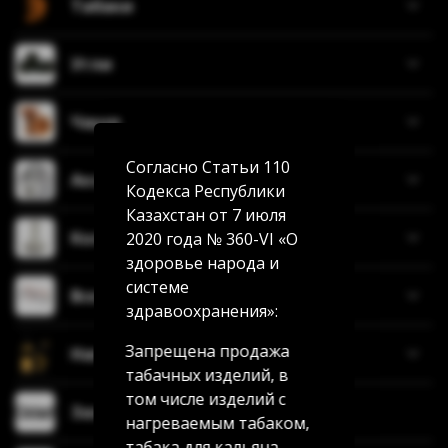
Табаки
Угли
Чаши
Согласно Статьи 110
Аксессуары
Кодекса Республики
Казахстан от 7 июля
Колбы
2020 года № 360-VI «О
здоровье народа и
системе
Все для самокруток
здравоохранения»:
Запрещена продажа
Напитки
табачных изделий, в
том числе изделий с
Зажигалки
нагреваемым табаком,
табака для кальяна,