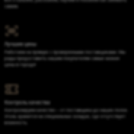
самим.
Лучшие цены
Работаем на прямую с проверенными поставщиками. Мы
рады предоставить нашим покупателям самые низкие
цены в городе!
Контроль качества
Контролируем качество – от поставщика до наших полок.
Уголь хранится на специальных складах, где отсутствует
влажность.