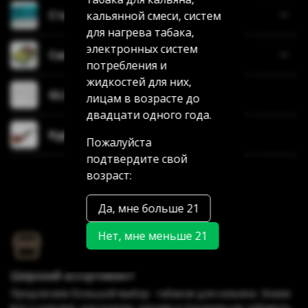
Стики
кальянной смеси, систем
для нагрева табака,
электронных систем
Сигареты/Сигариллы/Сигары
потребления и
жидкостей для них,
GLO/IQOS
лицам в возрасте до
двадцати одного года.
Курительные трубки
Пожалуйста
подтвердите свой
возраст:
Да, мне больше 21
Нет, мне меньше 21
Широкий ассортимент
Предлагаем большой выбор табаков для кальяна. Знаем
всё о кальяне, расскажем, научим и покажем как забивать