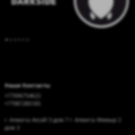
Наши Контакты
+77006754622
+77087285185
г. Алматы Аксай 3 дом 7 г. Алматы Мамыр 2
дом 3