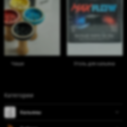
Чаши
Уголь для кальяна
Категории
Кальяны