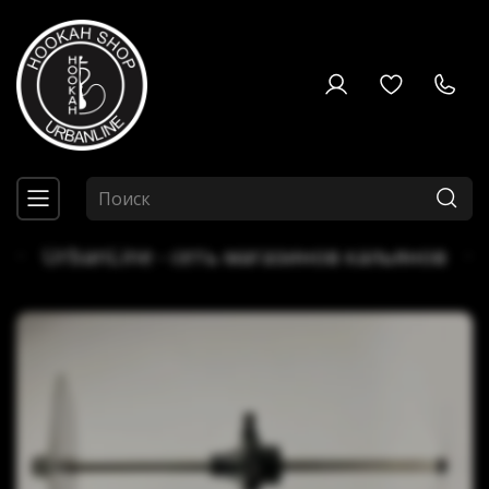
UrbanLine - сеть магазинов кальянов