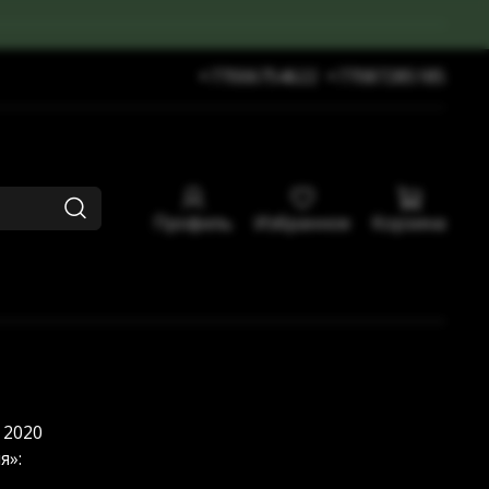
+77006754622
+77087285185
Профиль
Избранное
Корзина
 2020
я»: