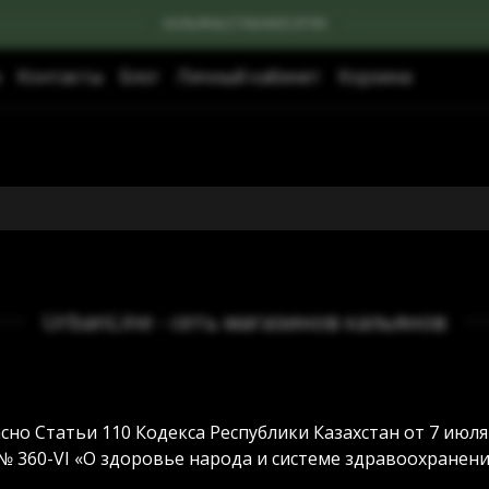
КАЛЬЯНЫ|ТАБАКИ|УГЛИ
Контакты
Блог
Личный кабинет
Корзина
UrbanLine - сеть магазинов кальянов
сно Статьи 110 Кодекса Республики Казахстан от 7 июля
№ 360-VI «О здоровье народа и системе здравоохранени
ров. Мы работаем над этим.