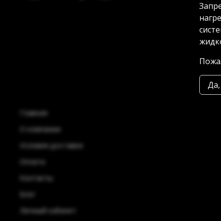
Запре
нагре
систе
жидко
Пожал
Да,
Главная
О компании
Условия доставки
Оплата
Контакты
Блог
Личный кабинет