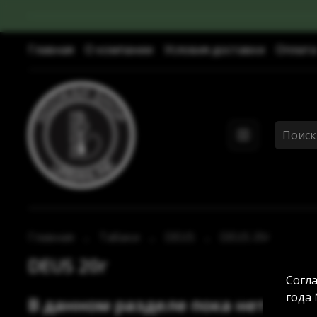
Главная
О компании
Условия доставки
Оплата
Главная
Табаки
DEUS
DEUS 20г
DEUS 20г
Согла
года 
В данном разделе пока нет това