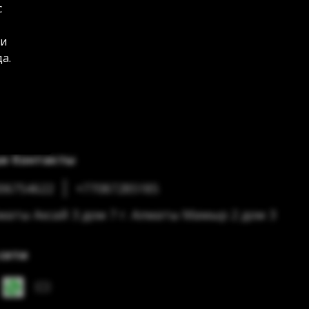
с
 и
а.
и Контакты
06754622
+77087285185
лматы Аксай 3 дом 7 г. Алматы Мамыр 2 дом 3
сети