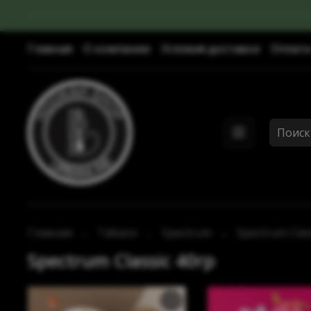
Главная
О компании
Условия доставки
Оплата
Главная
Табаки
Spectrum
Spectrum Clas
Spectrum Classic 40гр