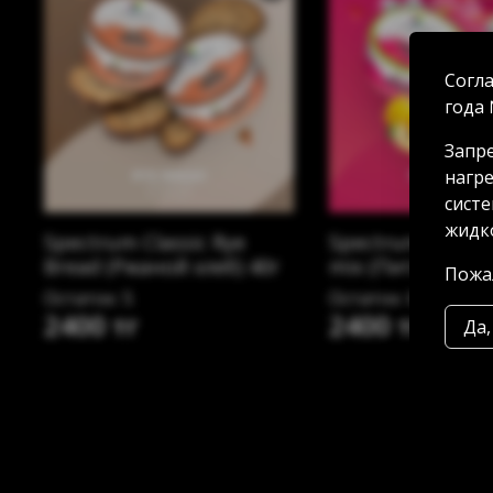
Согла
года 
Запре
нагре
систе
жидко
Spectrum Classic Rye
Spectrum Classi
Bread (Ржаной хлеб) 40г
mix (Питайя айва
Пожал
Остаток: 5
Остаток: 6
2400 тг
2400 тг
Да,