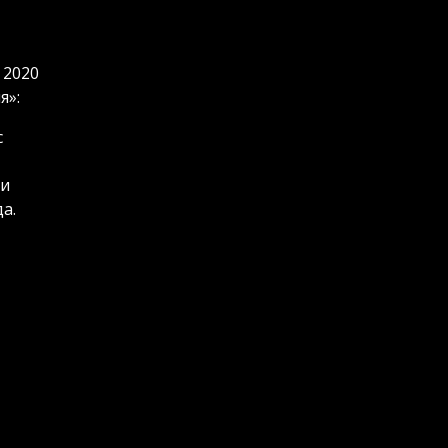
 2020
я»:
с
 и
а.