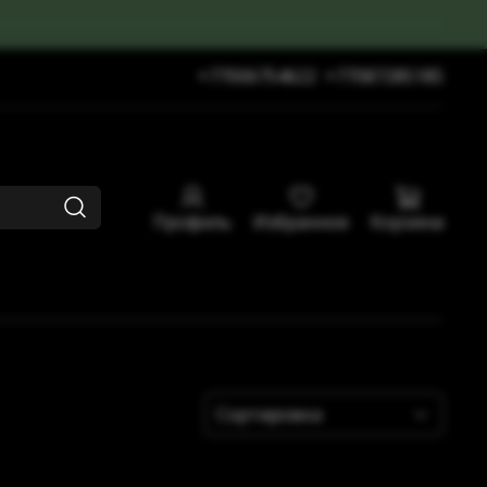
+77006754622
+77087285185
Профиль
Избранное
Корзина