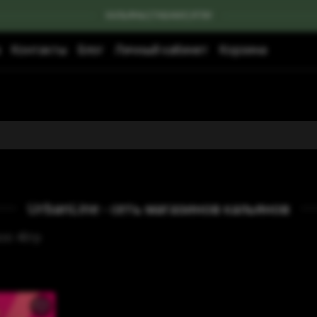
КАЛЬЯНЫ|ТАБАКИ|УГЛИ
Контакты
Блог
Личный кабинет
Корзина
UrbanLine - сеть магазинов кальянов
sic 40гр