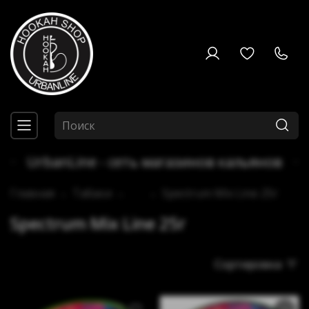
UrbanLine - сеть магазинов кальянов
Главная
Табаки
...
Spectrum Mix Line 25г
Spectrum Mix Line 25г
Сортировка