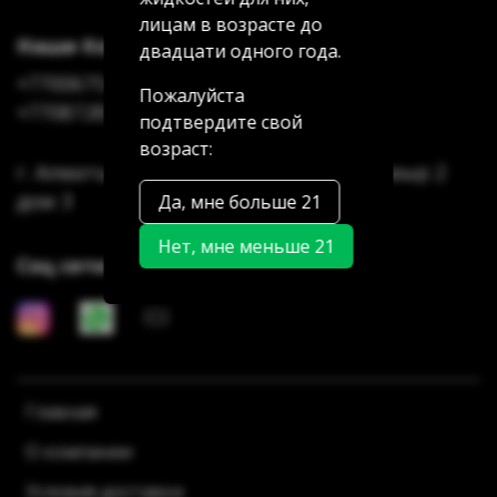
лицам в возрасте до
Наши Контакты
двадцати одного года.
+77006754622
Пожалуйста
+77087285185
подтвердите свой
возраст:
г. Алматы Аксай 3 дом 7 г. Алматы Мамыр 2
дом 3
Да, мне больше 21
Нет, мне меньше 21
Соц сети
Главная
О компании
Условия доставки