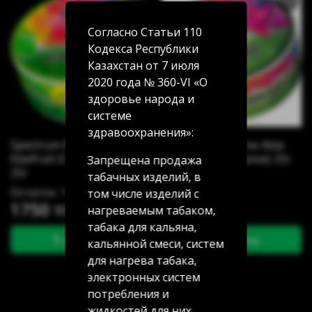
Согласно Статьи 110
Кодекса Республики
Казахстан от 7 июля
2020 года № 360-VI «О
здоровье народа и
системе
здравоохранения»:
Spectrum Mix Line
Spectrum Mix Line Aloe
Kiwifruit (Смузи с киви)
Splash (Кактус алое) 25г
Запрещена продажа
25г
табачных изделий, в
Остаток: 2
Остаток: 1
том числе изделий с
1750 тг
1750 тг
нагреваемым табаком,
табака для кальяна,
В корзину
В корзину
кальянной смеси, систем
для нагрева табака,
электронных систем
потребления и
жидкостей для них,