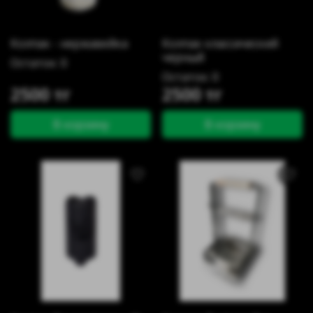
Колпак - нержавейка
Колпак классический
черный
Остаток: 0
Остаток: 0
2500 тг
2500 тг
В корзину
В корзину