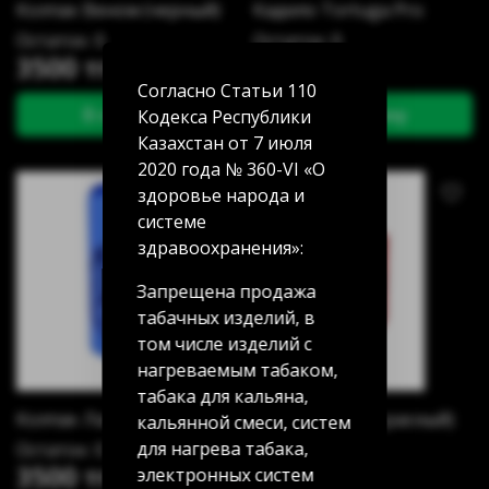
Колпак Веном (черный)
Кадило Tortuga Pro
Остаток: 0
Остаток: 0
3500 тг
13000 тг
Согласно Статьи 110
В корзину
В корзину
Кодекса Республики
Казахстан от 7 июля
2020 года № 360-VI «О
здоровье народа и
системе
здравоохранения»:
Запрещена продажа
табачных изделий, в
том числе изделий с
нагреваемым табаком,
табака для кальяна,
Колпак Лапа (синий)
Колпак Йода (красный)
кальянной смеси, систем
для нагрева табака,
Остаток: 0
Остаток: 0
3500 тг
3500 тг
электронных систем