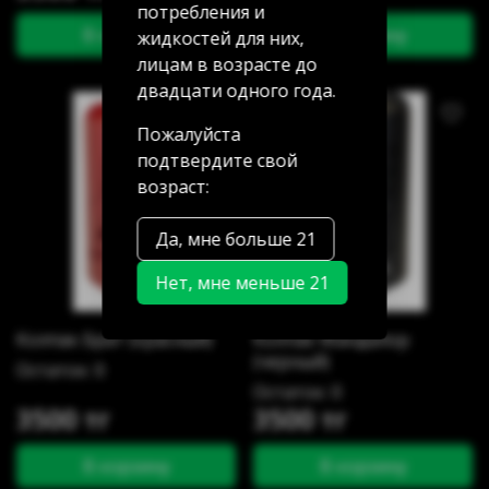
потребления и
В корзину
В корзину
жидкостей для них,
лицам в возрасте до
двадцати одного года.
Пожалуйста
подтвердите свой
возраст:
Да, мне больше 21
Нет, мне меньше 21
Колпак Брат (красный)
Колпак Мандалор
(черный)
Остаток: 0
Остаток: 0
3500 тг
3500 тг
В корзину
В корзину