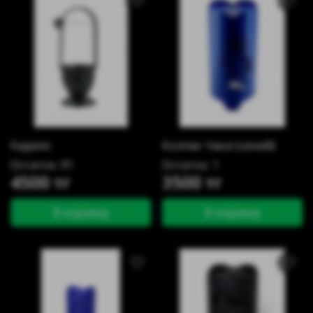
Кадило
Колпак Чаки (синий)
Остаток: 91
Остаток: 1
4500 тг
3500 тг
В корзину
В корзину