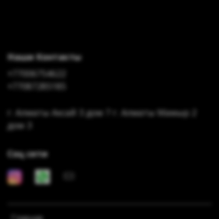
Наши Контакты
+77006754622
+77087285185
г. Алматы Аксай 3 дом 7 г. Алматы Мамыр 2
дом 3
Соц сети
Главная