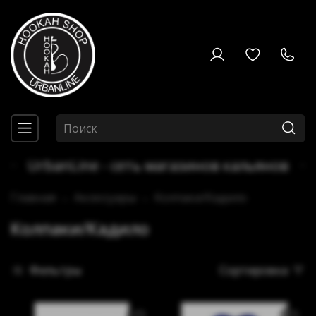
UrbanLine - сеть магазинов кальянов
Главная
Аксессуары
Колпаки/Кадило
Колпаки/Кадило
Фильтры
Сортировка