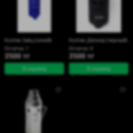
Колпак Заяц (синий)
Колпак Джокер (черный)
Остаток: 1
Остаток: 0
3500 тг
3500 тг
В корзину
В корзину