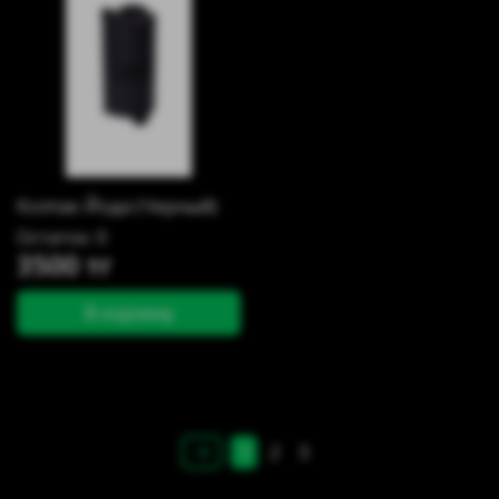
Колпак Йода (Черный)
Остаток: 0
3500 тг
В корзину
1
2
3