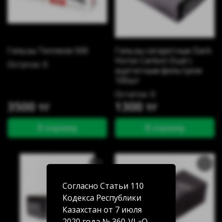
Гильзы Tennesie 500
Гильзы сигаретные Dark
Horse Carbon Dual с
Остаток: 0
ацетатным фильтром
100шт
Остаток: 0
3500 тг
1300 тг
В корзину
В корзину
Согласно Статьи 110
Кодекса Республики
Казахстан от 7 июля
2020 года № 360-VI «О