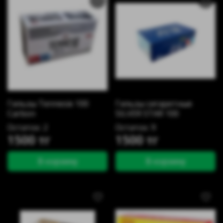
Гильзы Tennesie 100
Гильзы сигаретные
Carbon
SILVER STAR 100
Остаток: 2
Остаток: 9
1500 тг
1500 тг
В корзину
В корзину