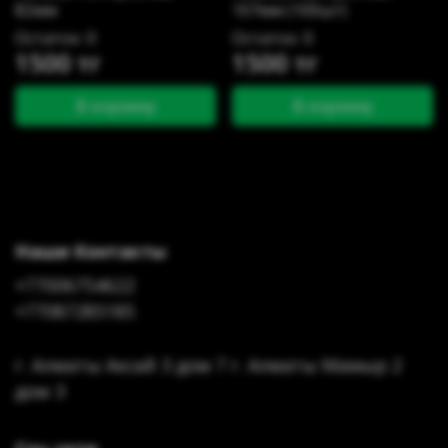
82мм
107мм (100шт)
Остаток: 0
Остаток: 0
1500 тг
1500 тг
В корзину
В корзину
Наши Контакты
+77006754622
+77087285185
г. Алматы Аксай 3 дом 7 г. Алматы Мамыр 2
дом 3