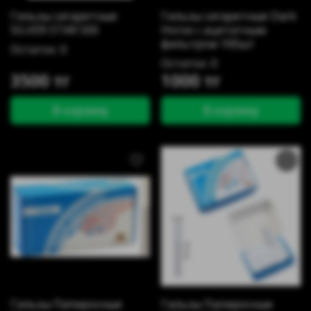
Гильзы сигаретные
Гильзы сигаретные Dark
SILVER STAR 500
Horse с ацетатным
фильтром 100шт
Остаток: 0
Остаток: 0
3500 тг
1000 тг
В корзину
В корзину
Гильзы Папиросные
Гильзы Папиросные