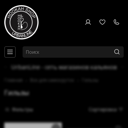
UrbanLine - сеть магазинов кальянов
Главная
Все для самокруток
Гильзы
Гильзы
Фильтры
Сортировка