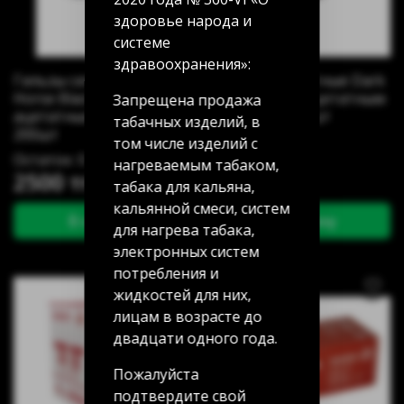
здоровье народа и
системе
здравоохранения»:
Гильзы сигаретные Dark
Гильзы сигаретные Dark
Horse Black XL с
Horse Black с ацетатным
Запрещена продажа
ацетатным фильтром
фильтром 200шт
табачных изделий, в
200шт
Остаток: 0
том числе изделий с
Остаток: 0
нагреваемым табаком,
2500 тг
1600 тг
табака для кальяна,
кальянной смеси, систем
В корзину
В корзину
для нагрева табака,
электронных систем
потребления и
жидкостей для них,
лицам в возрасте до
двадцати одного года.
Пожалуйста
подтвердите свой