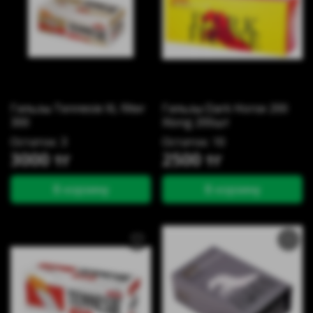
Гильзы Tennesie XL filter
Гильзы Dark Horse 200
300
Xlong 200шт
Остаток: 3
Остаток: 10
3000 тг
2500 тг
В корзину
В корзину