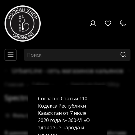
UrbanLine - сеть магазинов кальянов
Главная
Табаки
...
Spectrum Hard 100гр
Spectrum Hard 100гр
Согласно Статьи 110
Кодекса Республики
Казахстан от 7 июля
Фильтры
2020 года № 360-VI «О
здоровье народа и
В данном разделе пока нет товаров. Мы работаем
системе