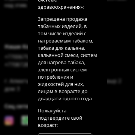
над этим.
здравоохранения»:
Запрещена продажа
табачных изделий, в
том числе изделий с
нагреваемым табаком,
Наши Контакты
табака для кальяна,
кальянной смеси, систем
+77006754622
для нагрева табака,
+77087285185
электронных систем
потребления и
г. Алматы Аксай 3 дом 7 г. Алматы Мамыр 2
жидкостей для них,
дом 3
лицам в возрасте до
двадцати одного года.
Соц сети
Пожалуйста
подтвердите свой
возраст: