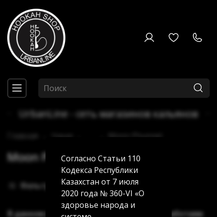
UrbanLine - сеть магазинов кальянов
Главная
Чаши
...
Moon Phunnel
Moon Phunnel
Согласно Статьи 110
Кодекса Республики
Казахстан от 7 июля
Фильтры
2020 года № 360-VI «О
здоровье народа и
В данном разделе пока нет товаров. Мы работаем
системе