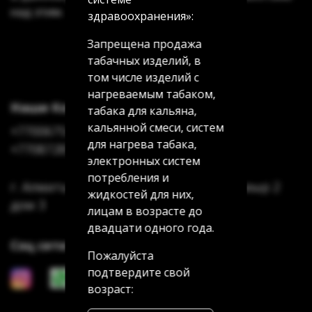
над этим.
здравоохранения»:
Запрещена продажа
табачных изделий, в
том числе изделий с
нагреваемым табаком,
Наши Контакты
табака для кальяна,
кальянной смеси, систем
+77006754622
для нагрева табака,
+77087285185
электронных систем
потребления и
г. Алматы Аксай 3 дом 7 г. Алматы Мамыр 2
жидкостей для них,
дом 3
лицам в возрасте до
двадцати одного года.
Соц сети
Пожалуйста
подтвердите свой
возраст: