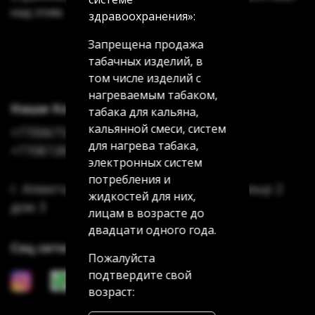
над этим.
здравоохранения»:
Запрещена продажа
табачных изделий, в
том числе изделий с
нагреваемым табаком,
Наши Контакты
табака для кальяна,
кальянной смеси, систем
+77006754622
для нагрева табака,
+77087285185
электронных систем
потребления и
г. Алматы Аксай 3 дом 7 г. Алматы Мамыр 2
жидкостей для них,
дом 3
лицам в возрасте до
двадцати одного года.
Соц сети
Пожалуйста
подтвердите свой
возраст: