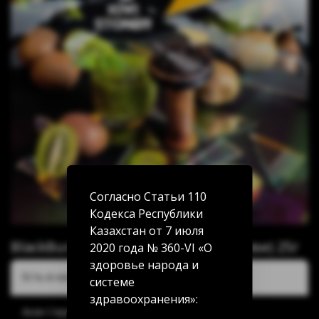
Согласно Статьи 110
Кодекса Республики
Казахстан от 7 июля
BlackBurn Kiwi Stoner (Смузи из киви) 25г
2020 года № 360-VI «О
здоровье народа и
Есть в наличии:
системе
здравоохранения»:
Акан Серы 20/5: 11 шт