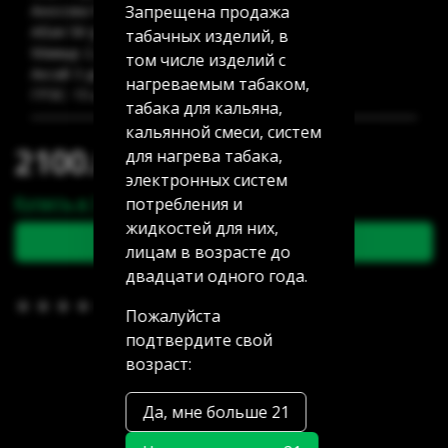
Запрещена продажа
Аносова 91: 32 шт
Абая 58 (уг Манаса): 14 шт
табачных изделий, в
Мамыр 2 дом 3: нет в наличии
том числе изделий с
Аксай 3 дом 7: 28 шт
нагреваемым табаком,
ГРЭС: 15 шт
табака для кальяна,
кальянной смеси, систем
2100.00 тг
для нагрева табака,
электронных систем
Купить в 1 клик
потребления и
жидкостей для них,
В корзину
лицам в возрасте до
двадцати одного года.
В избранное
(0)
Пожалуйста
подтвердите свой
возраст:
Да, мне больше 21