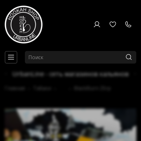
UrbanLine - сеть магазинов кальянов
Главная
Табаки
...
BlackBurn 25гр