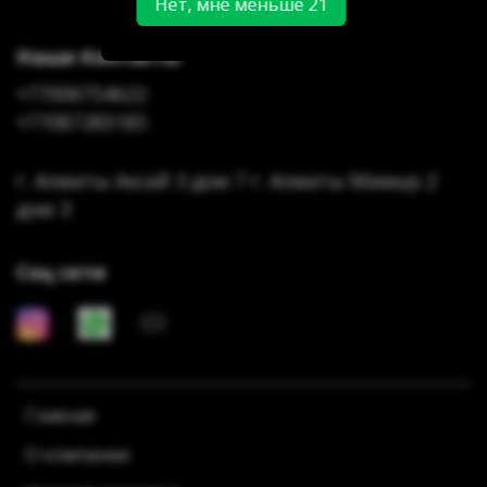
Нет, мне меньше 21
Наши Контакты
+77006754622
+77087285185
г. Алматы Аксай 3 дом 7 г. Алматы Мамыр 2
дом 3
Соц сети
Главная
О компании