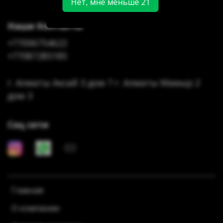
Нет, мне меньше 21
Наши Контакты
+77006754622
+77087285185
г. Алматы Аксай 3 дом 7 г. Алматы Мамыр 2
дом 3
Соц сети
Главная
О компании