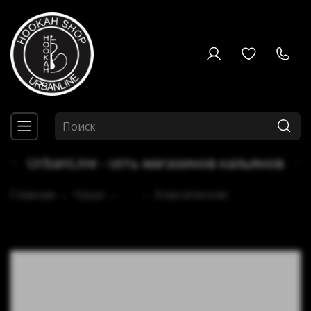
UrbanLine - сеть магазинов кальянов
Главная
Чаши
...
Классические