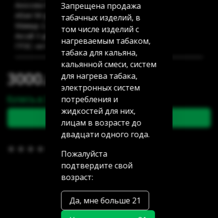
Запрещена продажа
Аносова 91: нет в наличии
Абая 58 (уг Манаса): нет в наличии
табачных изделий, в
Мамыр 2 дом 3: нет в наличии
том числе изделий с
Аксай 3 дом 7: нет в наличии
нагреваемым табаком,
ГРЭС: нет в наличии
табака для кальяна,
кальянной смеси, систем
3000.00 тг
для нагрева табака,
электронных систем
Купить в 1 клик
потребления и
жидкостей для них,
В корзину
лицам в возрасте до
двадцати одного года.
В избранное
(0)
Пожалуйста
подтвердите свой
возраст:
Да, мне больше 21