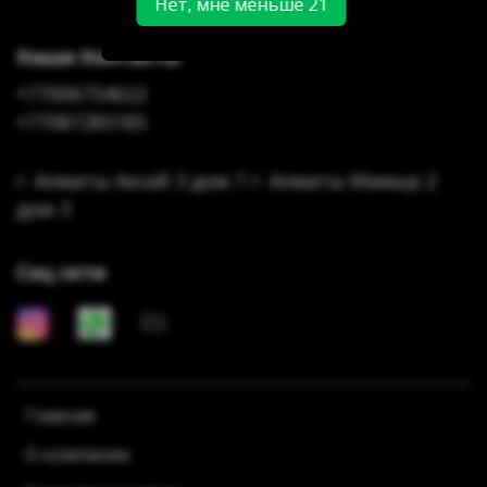
Нет, мне меньше 21
Наши Контакты
+77006754622
+77087285185
г. Алматы Аксай 3 дом 7 г. Алматы Мамыр 2
дом 3
Соц сети
Главная
О компании