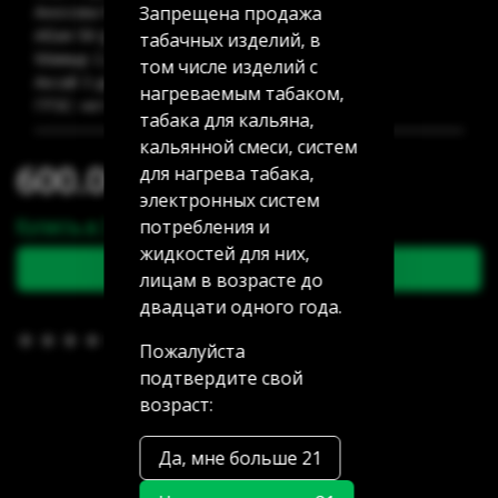
Запрещена продажа
Аносова 91: нет в наличии
Абая 58 (уг Манаса): нет в наличии
табачных изделий, в
Мамыр 2 дом 3: нет в наличии
том числе изделий с
Аксай 3 дом 7: нет в наличии
нагреваемым табаком,
ГРЭС: нет в наличии
табака для кальяна,
кальянной смеси, систем
600.00 тг
для нагрева табака,
электронных систем
Купить в 1 клик
потребления и
жидкостей для них,
В корзину
лицам в возрасте до
двадцати одного года.
В избранное
(0)
Пожалуйста
подтвердите свой
возраст:
Да, мне больше 21