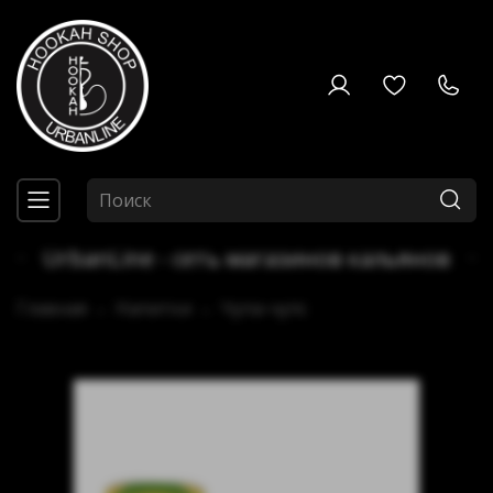
UrbanLine - сеть магазинов кальянов
Главная
Напитки
Чупа-чупс