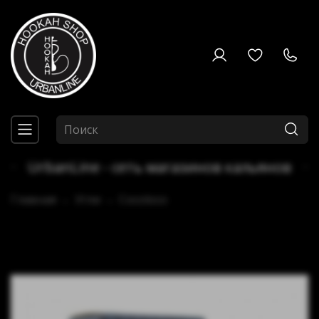
UrbanLine - сеть магазинов кальянов
Главная
Угли
Cocoloco