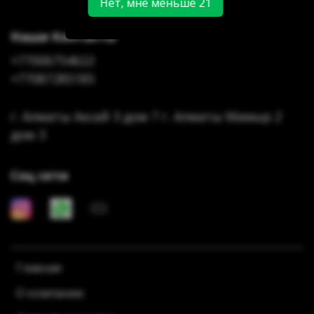
Нет, мне меньше 21
Наши Контакты
+77006754622
+77087285185
г. Алматы Аксай 3 дом 7 г. Алматы Мамыр 2
дом 3
Соц сети
Главная
О компании