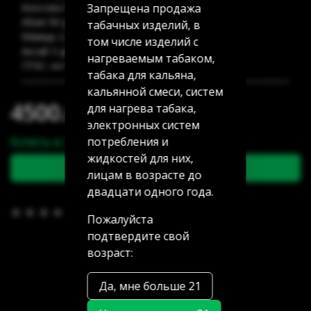
Запрещена продажа
Аносова 91: нет в наличии
Абая 58 (уг Манаса): нет в наличии
табачных изделий, в
Мамыр 2 дом 3: нет в наличии
том числе изделий с
Аксай 3 дом 7: нет в наличии
нагреваемым табаком,
ГРЭС: нет в наличии
табака для кальяна,
кальянной смеси, систем
4500.00 тг
для нагрева табака,
электронных систем
Купить в 1 клик
потребления и
жидкостей для них,
В корзину
лицам в возрасте до
двадцати одного года.
В избранное
(0)
Пожалуйста
подтвердите свой
возраст:
Да, мне больше 21