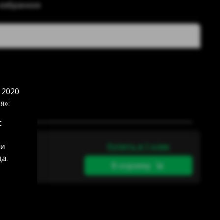
 избранное
т
 2020
я»:
с
 и
Купить в 1 клик
а.
В корзину