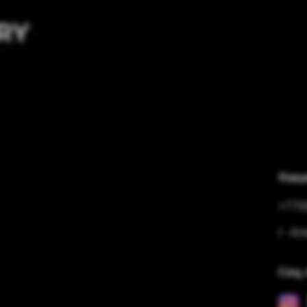
Наш
+770
г. А
Соц 