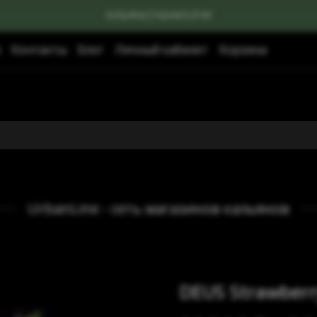
КАЛЬЯНЫ|ТАБАКИ|УГЛИ
Контакты
Блог
Личный кабинет
Корзина
UrbanLine - сеть магазинов кальянов
DEUS Strawberr