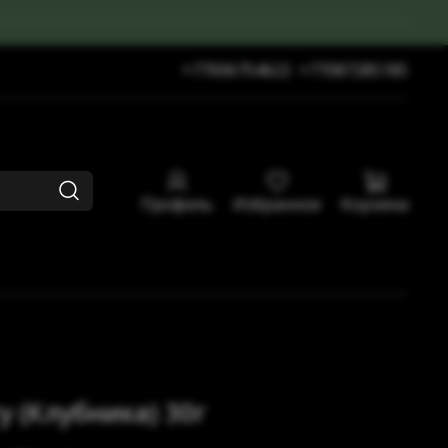
+77006754622
+77087285185
Профиль
Избранное
Корзина
y (Клубника) 30г