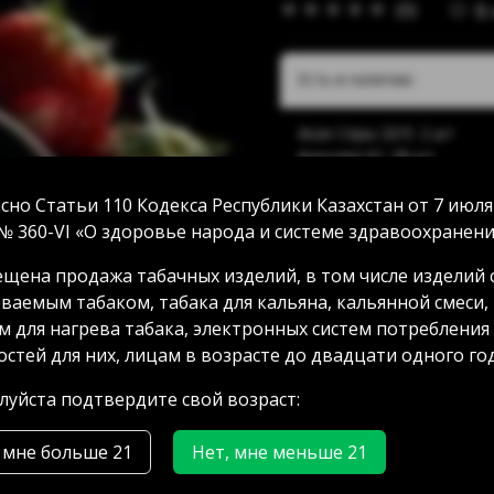
(0)
В
Есть в наличии:
Акан Серы 20/5: 2 шт
Аносова 91: 38 шт
Абая 58 (уг Манаса): 13 ш
Мамыр 2 дом 3: 20 шт
сно Статьи 110 Кодекса Республики Казахстан от 7 июля
Аксай 3 дом 7: 18 шт
№ 360-VI «О здоровье народа и системе здравоохранени
ГРЭС: 27 шт
щена продажа табачных изделий, в том числе изделий 
ваемым табаком, табака для кальяна, кальянной смеси,
м для нагрева табака, электронных систем потребления
2600.00 тг
стей для них, лицам в возрасте до двадцати одного год
уйста подтвердите свой возраст:
 мне больше 21
Нет, мне меньше 21