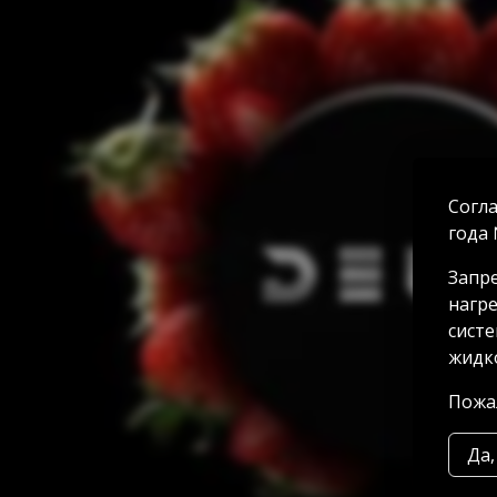
Согла
года 
Запре
нагре
систе
жидко
Пожал
Да,