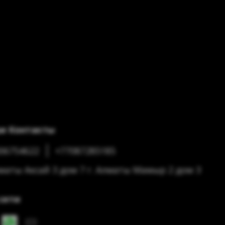
и Контакты
06754622
+77087285185
лматы Аксай 3 дом 7 г. Алматы Мамыр 2 дом 3
сети