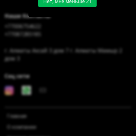
Нет, мне меньше 21
Наши Контакты
+77006754622
+77087285185
г. Алматы Аксай 3 дом 7 г. Алматы Мамыр 2
дом 3
Соц сети
Главная
О компании