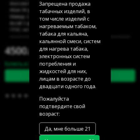
Запрещена продажа
Аносова 91: нет в наличии
Абая 58 (уг Манаса): нет в наличии
табачных изделий, в
Мамыр 2 дом 3: нет в наличии
том числе изделий с
Аксай 3 дом 7: нет в наличии
нагреваемым табаком,
ГРЭС: нет в наличии
табака для кальяна,
кальянной смеси, систем
4500.00 тг
для нагрева табака,
электронных систем
Купить в 1 клик
потребления и
жидкостей для них,
В корзину
лицам в возрасте до
двадцати одного года.
В избранное
(0)
Пожалуйста
подтвердите свой
возраст:
Да, мне больше 21