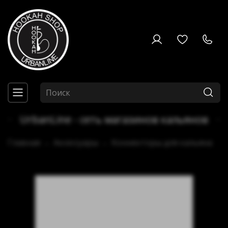
UrbanLine - сеть магазинов кальянов
Главная
Аксессуары
Коннекторы для кальяна