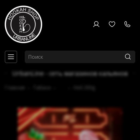
UrbanLine - сеть магазинов кальянов
Главная
Табаки
...
Hell 200g