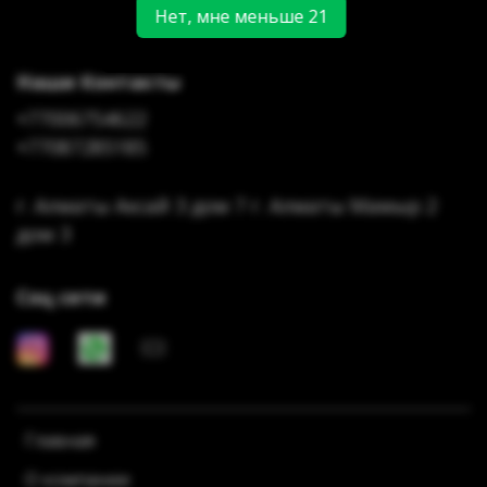
Нет, мне меньше 21
Наши Контакты
+77006754622
+77087285185
г. Алматы Аксай 3 дом 7 г. Алматы Мамыр 2
дом 3
Соц сети
Главная
О компании