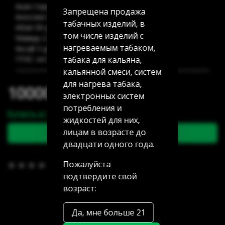
Акан Серы 20/5: нет в наличии
Запрещена продажа
Аносова 91: нет в наличии
табачных изделий, в
Абая 58 (уг Манаса): нет в наличии
том числе изделий с
Мамыр 2 дом 3: нет в наличии
нагреваемым табаком,
Аксай 3 дом 7: нет в наличии
табака для кальяна,
ГРЭС: нет в наличии
кальянной смеси, систем
для нагрева табака,
10000.00 тг
электронных систем
потребления и
Купить в 1 клик
жидкостей для них,
лицам в возрасте до
В корзину
двадцати одного года.
Пожалуйста
В избранное
(0)
подтвердите свой
возраст:
Да, мне больше 21