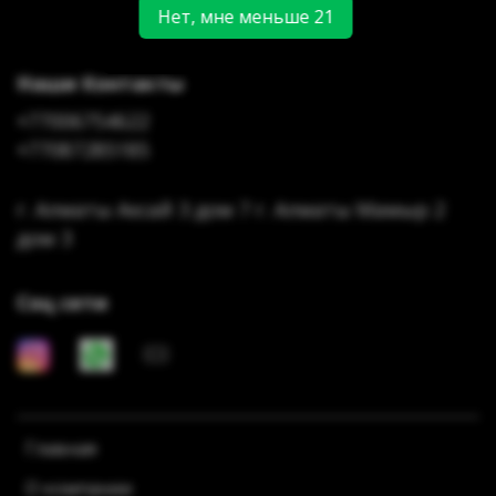
Нет, мне меньше 21
Наши Контакты
+77006754622
+77087285185
г. Алматы Аксай 3 дом 7 г. Алматы Мамыр 2
дом 3
Соц сети
Главная
О компании