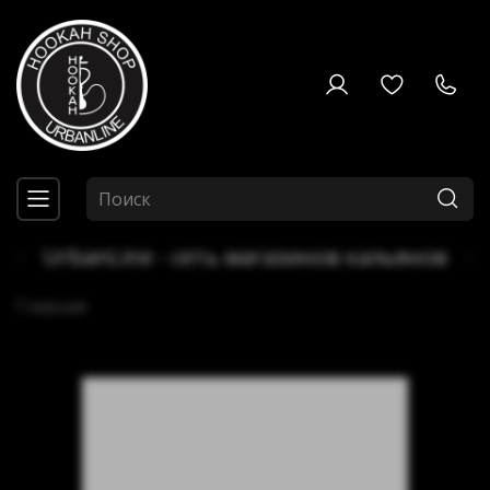
UrbanLine - сеть магазинов кальянов
Главная