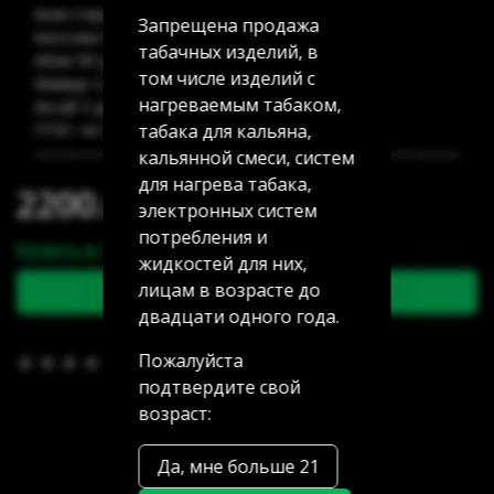
Акан Серы 20/5: 4 шт
Запрещена продажа
Аносова 91: 10 шт
табачных изделий, в
Абая 58 (уг Манаса): нет в наличии
том числе изделий с
Мамыр 2 дом 3: 12 шт
нагреваемым табаком,
Аксай 3 дом 7: 10 шт
табака для кальяна,
ГРЭС: нет в наличии
кальянной смеси, систем
для нагрева табака,
2200.00 тг
электронных систем
потребления и
Купить в 1 клик
жидкостей для них,
лицам в возрасте до
В корзину
двадцати одного года.
Пожалуйста
В избранное
(0)
подтвердите свой
возраст:
Да, мне больше 21