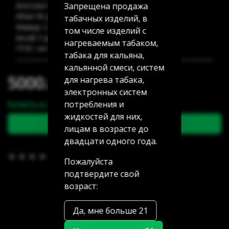
Запрещена продажа
Аносова 91: нет в наличии
Абая 58 (уг Манаса): нет в наличии
табачных изделий, в
Мамыр 2 дом 3: нет в наличии
том числе изделий с
Аксай 3 дом 7: нет в наличии
нагреваемым табаком,
ГРЭС: нет в наличии
табака для кальяна,
кальянной смеси, систем
5000.00 тг
для нагрева табака,
электронных систем
Купить в 1 клик
потребления и
жидкостей для них,
В корзину
лицам в возрасте до
двадцати одного года.
В избранное
(0)
Пожалуйста
подтвердите свой
возраст:
Да, мне больше 21