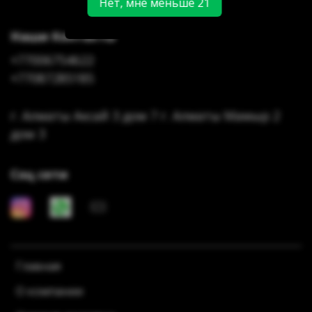
Нет, мне меньше 21
Наши Контакты
+77006754622
+77087285185
г. Алматы Аксай 3 дом 7 г. Алматы Мамыр 2
дом 3
Соц сети
Главная
О компании