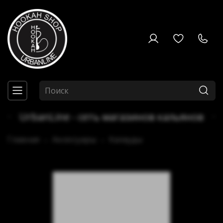
UrbanLine - сеть магазинов кальянов
Главная
Аксессуары
Калауды