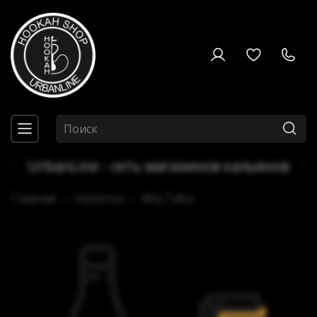
UrbanLine - сеть магазинов кальянов
Главная
Напитки
Moj Taba