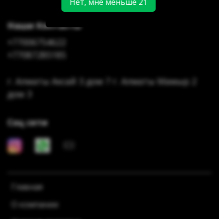
Нет, мне меньше 21
Наши Контакты
+77006754622
+77087285185
г. Алматы Аксай 3 дом 7 г. Алматы Мамыр 2
дом 3
Соц сети
Главная
О компании