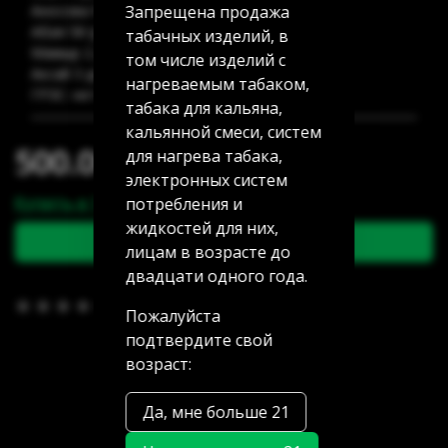
Запрещена продажа
Аносова 91: нет в наличии
Абая 58 (уг Манаса): нет в наличии
табачных изделий, в
Мамыр 2 дом 3: нет в наличии
том числе изделий с
Аксай 3 дом 7: нет в наличии
нагреваемым табаком,
ГРЭС: нет в наличии
табака для кальяна,
кальянной смеси, систем
500.00 тг
для нагрева табака,
электронных систем
Купить в 1 клик
потребления и
жидкостей для них,
В корзину
лицам в возрасте до
двадцати одного года.
В избранное
(0)
Пожалуйста
подтвердите свой
возраст:
Да, мне больше 21