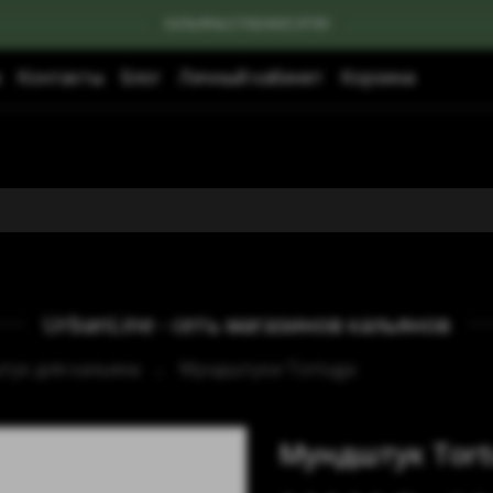
КАЛЬЯНЫ|ТАБАКИ|УГЛИ
Контакты
Блог
Личный кабинет
Корзина
UrbanLine - сеть магазинов кальянов
ук для кальяна
Мундштуки Tortuga
Мундштук Tort