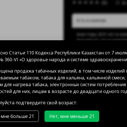
(0)
В
Есть в наличии:
Акан Серы 20/5: нет в на
Аносова 91: нет в наличи
Абая 58 (уг Манаса): нет 
Мамыр 2 дом 3: нет в нал
сно Статьи 110 Кодекса Республики Казахстан от 7 июля
Аксай 3 дом 7: нет в нали
№ 360-VI «О здоровье народа и системе здравоохранени
ГРЭС: нет в наличии
щена продажа табачных изделий, в том числе изделий 
ваемым табаком, табака для кальяна, кальянной смеси,
м для нагрева табака, электронных систем потребления
4000.00 тг
стей для них, лицам в возрасте до двадцати одного год
уйста подтвердите свой возраст:
 мне больше 21
Нет, мне меньше 21