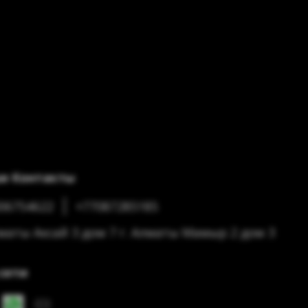
и Контакты
06754622
+77087285185
лматы Аксай 3 дом 7 г. Алматы Мамыр 2 дом 3
сети