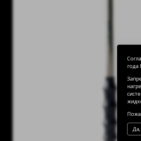
Согла
года 
Запре
нагре
систе
жидко
Пожал
Да,