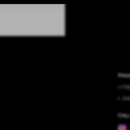
Наш
+770
г. А
Соц 