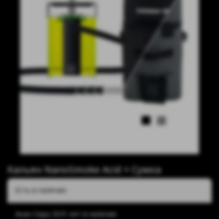
Кальян NanoSmoke Acid + Сумка
Есть в наличии:
Акан Серы 20/5: нет в наличии