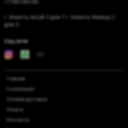
+77087285185
г. Алматы Аксай 3 дом 7 г. Алматы Мамыр 2
дом 3
Соц сети
Главная
О компании
Условия доставки
Оплата
Контакты