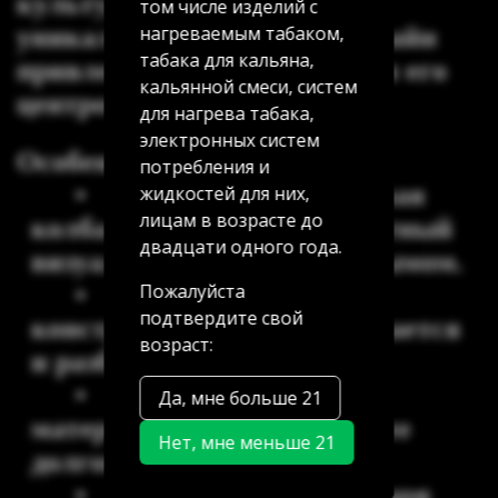
культуре курения. Его
том числе изделий с
нагреваемым табаком,
уникальный кислотный дизайн
табака для кальяна,
привлекает внимание, делая его
кальянной смеси, систем
центром любой атмосферы.
для нагрева табака,
электронных систем
Особенности:
потребления и
•
Прозрачная акриловая
жидкостей для них,
лицам в возрасте до
колба
обеспечивает эффектный
двадцати одного года.
визуальный контроль за дымом.
Пожалуйста
•
Минималистичная
подтвердите свой
конструкция
– легко собирается
возраст:
и разбирается.
•
Высокое качество
Да, мне больше 21
материалов
, гарантирующее
Нет, мне меньше 21
долговечность.
•
Мягкая тяга
благодаря