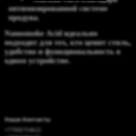
оптимизированной системе
продува.
Nanosmoke Acid идеально
подходит для тех, кто ценит стиль,
удобство и функциональность в
одном устройстве.
Наши Контакты
+77006754622