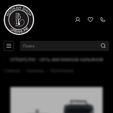
UrbanLine - сеть магазинов кальянов
Главная
Кальяны
NanoSmoke