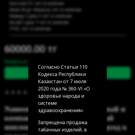
Аносова 91: нет в наличии
Абая 58 (уг Манаса): нет в наличии
Мамыр 2 дом 3: нет в наличии
Аксай 3 дом 7: нет в наличии
ГРЭС: нет в наличии
60000.00 тг
Купить в 1 клик
Согласно Статьи 110
В корзину
Кодекса Республики
Казахстан от 7 июля
2020 года № 360-VI «О
В избранное
(0)
здоровье народа и
системе
Nanosmoke Acid
– это стильный и
здравоохранения»:
компактный кальян, который
Запрещена продажа
воплощает современный подход к
табачных изделий, в