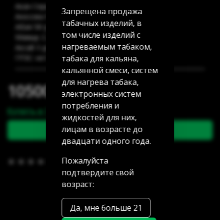
Акан Серы 20/5: нет в наличии
Запрещена продажа
Аносова 91: 4 шт
табачных изделий, в
Абая 58 (уг Манаса): нет в наличии
том числе изделий с
Мамыр 2 дом 3: нет в наличии
нагреваемым табаком,
Аксай 3 дом 7: нет в наличии
табака для кальяна,
ГРЭС: нет в наличии
кальянной смеси, систем
для нагрева табака,
10500.00 тг
электронных систем
потребления и
Купить в 1 клик
жидкостей для них,
лицам в возрасте до
В корзину
двадцати одного года.
Пожалуйста
В избранное
(0)
подтвердите свой
возраст:
Да, мне больше 21