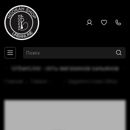
UrbanLine - сеть магазинов кальянов
Главная
Табаки
...
Sapphire Crown 200гр