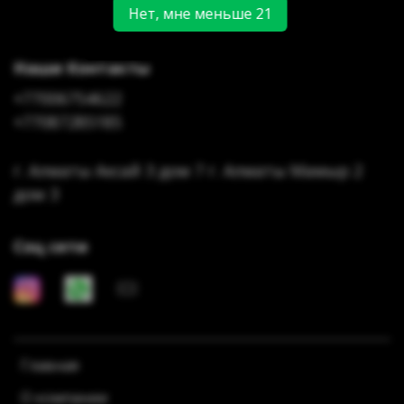
Нет, мне меньше 21
Наши Контакты
+77006754622
+77087285185
г. Алматы Аксай 3 дом 7 г. Алматы Мамыр 2
дом 3
Соц сети
Главная
О компании