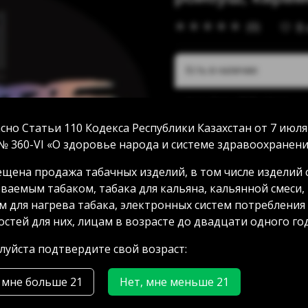
(0)
В
Есть в наличии:
Акан Серы 20/5: 14 шт
Аносова 91: 9 шт
сно Статьи 110 Кодекса Республики Казахстан от 7 июля
Абая 58 (уг Манаса): нет 
№ 360-VI «О здоровье народа и системе здравоохранени
Мамыр 2 дом 3: нет в нал
Аксай 3 дом 7: нет в нали
щена продажа табачных изделий, в том числе изделий 
ГРЭС: нет в наличии
ваемым табаком, табака для кальяна, кальянной смеси,
м для нагрева табака, электронных систем потребления
стей для них, лицам в возрасте до двадцати одного год
2000.00 тг
уйста подтвердите свой возраст:
 мне больше 21
Нет, мне меньше 21