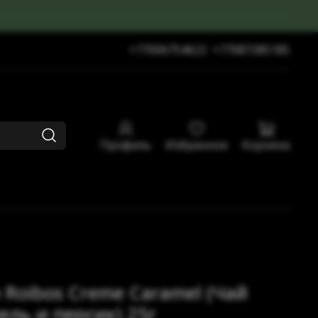
+77006754622
+77087285185
Профиль
Избранное
Корзина
 Roibos Creme Caramel (Чай
ль и персик) 25г