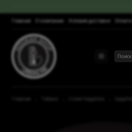
Главная
О компании
Условия доставки
Оплата
Главная
Табаки
Crown Sapphire
Sapphi