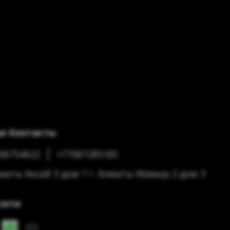
и Контакты
06754622
+77087285185
лматы Аксай 3 дом 7 г. Алматы Мамыр 2 дом 3
сети