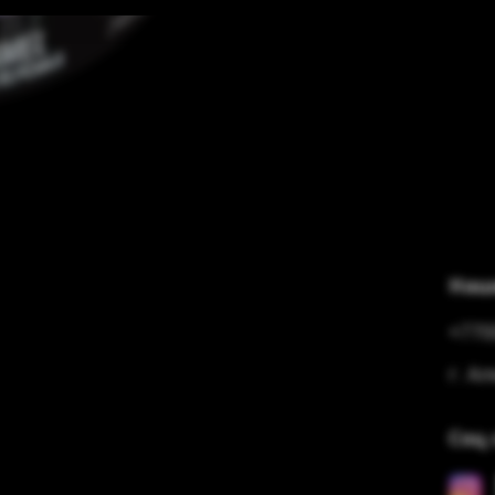
Наш
+770
г. А
Соц 