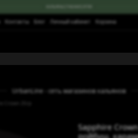
КАЛЬЯНЫ|ТАБАКИ|УГЛИ
Контакты
Блог
Личный кабинет
Корзина
UrbanLine - сеть магазинов кальянов
re Crown 25гр
Sapphire Crown
ройбуш, караме