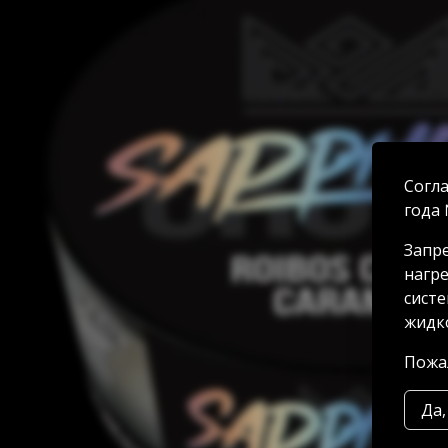
Согла
года 
Запре
нагре
систе
жидко
Пожал
Да,