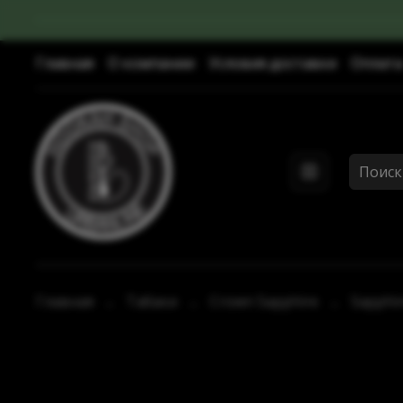
Главная
О компании
Условия доставки
Оплата
Главная
Табаки
Crown Sapphire
Sapphi