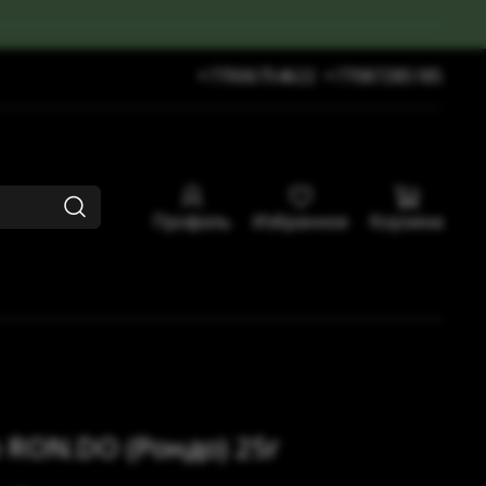
+77006754622
+77087285185
Профиль
Избранное
Корзина
 RON.DO (Рондо) 25г