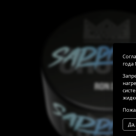
Согла
года 
Запре
нагре
систе
жидко
Пожал
Да,