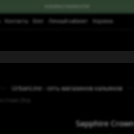
КАЛЬЯНЫ|ТАБАКИ|УГЛИ
Контакты
Блог
Личный кабинет
Корзина
UrbanLine - сеть магазинов кальянов
re Crown 25гр
Sapphire Crown