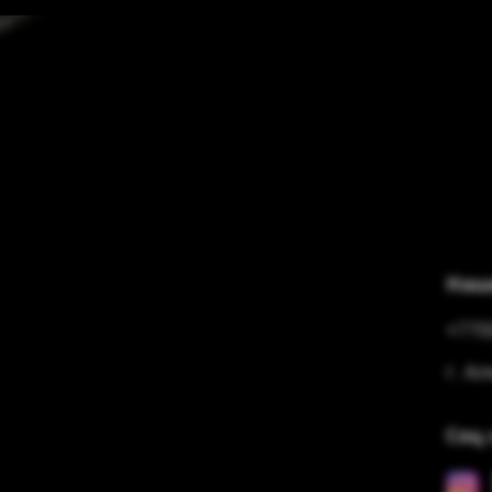
Наш
+770
г. А
Соц 