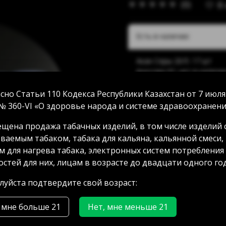
(0)
В
Есть в наличии:
Акан Серы 20/5: 17 шт
Аносова 91: нет в наличи
Абая 58 (уг Манаса): 13 ш
Мамыр 2 дом 3: 43 шт
сно Статьи 110 Кодекса Республики Казахстан от 7 июля
Аксай 3 дом 7: нет в нали
№ 360-VI «О здоровье народа и системе здравоохранени
ГРЭС: 14 шт
щена продажа табачных изделий, в том числе изделий 
ваемым табаком, табака для кальяна, кальянной смеси,
м для нагрева табака, электронных систем потребления
2000.00 тг
стей для них, лицам в возрасте до двадцати одного год
уйста подтвердите свой возраст:
 мне больше 21
Нет, мне меньше 21