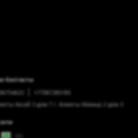
и Контакты
06754622
+77087285185
лматы Аксай 3 дом 7 г. Алматы Мамыр 2 дом 3
сети