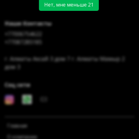
Нет, мне меньше 21
Наши Контакты
+77006754622
+77087285185
г. Алматы Аксай 3 дом 7 г. Алматы Мамыр 2
дом 3
Соц сети
Главная
О компании