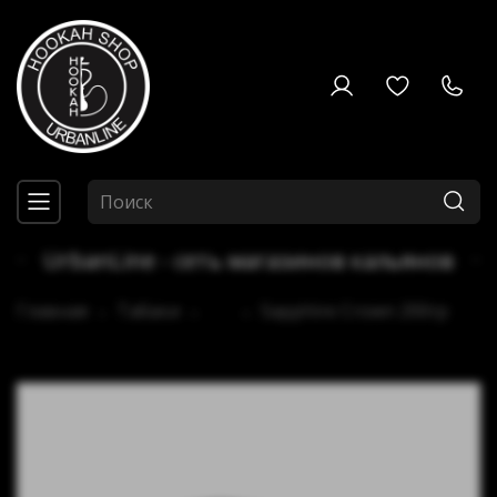
UrbanLine - сеть магазинов кальянов
Главная
Табаки
...
Sapphire Crown 200гр