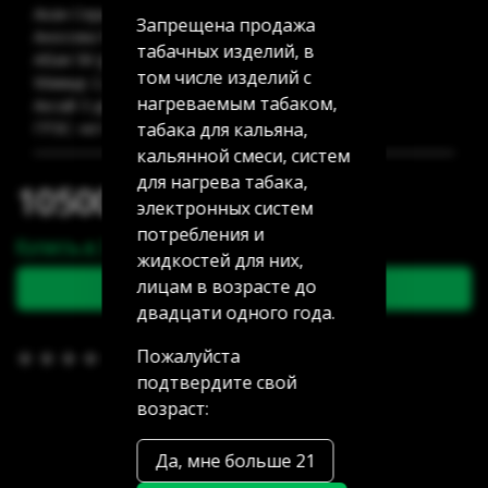
Акан Серы 20/5: нет в наличии
Запрещена продажа
Аносова 91: нет в наличии
табачных изделий, в
Абая 58 (уг Манаса): нет в наличии
том числе изделий с
Мамыр 2 дом 3: 2 шт
нагреваемым табаком,
Аксай 3 дом 7: 5 шт
табака для кальяна,
ГРЭС: нет в наличии
кальянной смеси, систем
для нагрева табака,
10500.00 тг
электронных систем
потребления и
Купить в 1 клик
жидкостей для них,
лицам в возрасте до
В корзину
двадцати одного года.
Пожалуйста
В избранное
(0)
подтвердите свой
возраст:
Да, мне больше 21