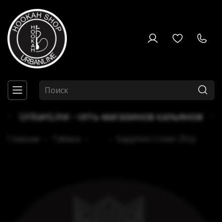
UrbanLine - сеть магазинов кальянов
Главная
Табаки
...
Sapphire Crown 25гр