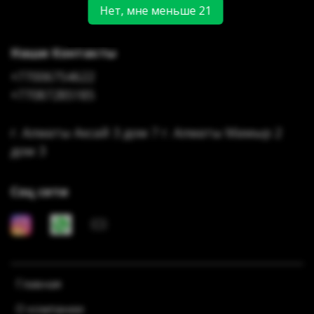
Нет, мне меньше 21
Наши Контакты
+77006754622
+77087285185
г. Алматы Аксай 3 дом 7 г. Алматы Мамыр 2
дом 3
Соц сети
Главная
О компании