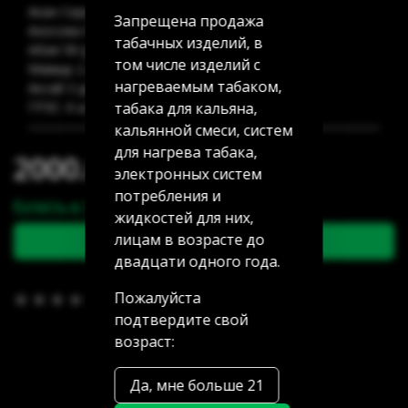
Акан Серы 20/5: 15 шт
Запрещена продажа
Аносова 91: 12 шт
табачных изделий, в
Абая 58 (уг Манаса): 30 шт
том числе изделий с
Мамыр 2 дом 3: 20 шт
нагреваемым табаком,
Аксай 3 дом 7: 21 шт
табака для кальяна,
ГРЭС: 6 шт
кальянной смеси, систем
для нагрева табака,
2000.00 тг
электронных систем
потребления и
Купить в 1 клик
жидкостей для них,
лицам в возрасте до
В корзину
двадцати одного года.
Пожалуйста
В избранное
(0)
подтвердите свой
возраст:
Да, мне больше 21