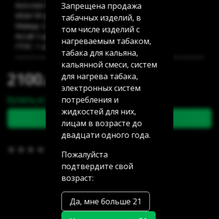
Запрещена продажа
Аносова 91: нет в наличии
Абая 58 (уг Манаса): 6 шт
табачных изделий, в
Мамыр 2 дом 3: нет в наличии
том числе изделий с
Аксай 3 дом 7: нет в наличии
нагреваемым табаком,
ГРЭС: 1 шт
табака для кальяна,
кальянной смеси, систем
2100.00 тг
для нагрева табака,
электронных систем
Купить в 1 клик
потребления и
жидкостей для них,
В корзину
лицам в возрасте до
двадцати одного года.
В избранное
(0)
Пожалуйста
подтвердите свой
возраст:
Да, мне больше 21