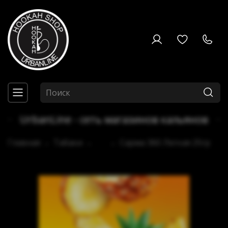
UrbanLine - сеть магазинов кальянов
Главная
Табаки
...
Сарма 360 Легкая 25гр