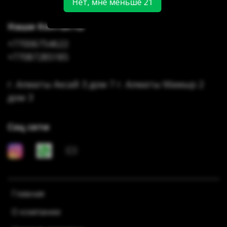
Нет, мне меньше 21
Наши Контакты
+77006754622
+77087285185
г. Алматы Аксай 3 дом 7 г. Алматы Мамыр 2
дом 3
Соц сети
Главная
О компании