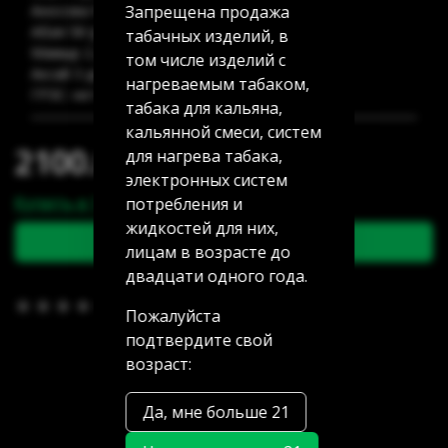
Запрещена продажа
Аносова 91: 5 шт
Абая 58 (уг Манаса): 5 шт
табачных изделий, в
Мамыр 2 дом 3: 2 шт
том числе изделий с
Аксай 3 дом 7: нет в наличии
нагреваемым табаком,
ГРЭС: нет в наличии
табака для кальяна,
кальянной смеси, систем
2100.00 тг
для нагрева табака,
электронных систем
Купить в 1 клик
потребления и
жидкостей для них,
В корзину
лицам в возрасте до
двадцати одного года.
В избранное
(0)
Пожалуйста
подтвердите свой
возраст:
Да, мне больше 21