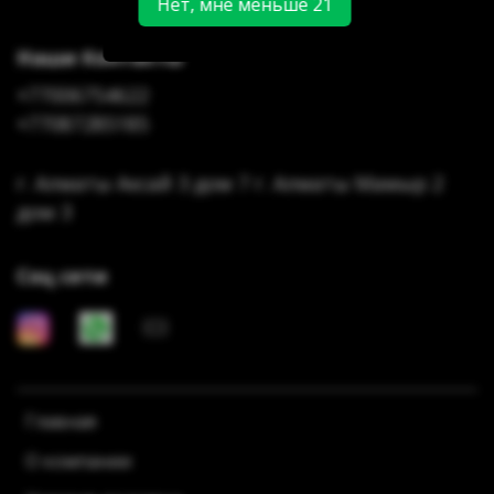
Нет, мне меньше 21
Наши Контакты
+77006754622
+77087285185
г. Алматы Аксай 3 дом 7 г. Алматы Мамыр 2
дом 3
Соц сети
Главная
О компании