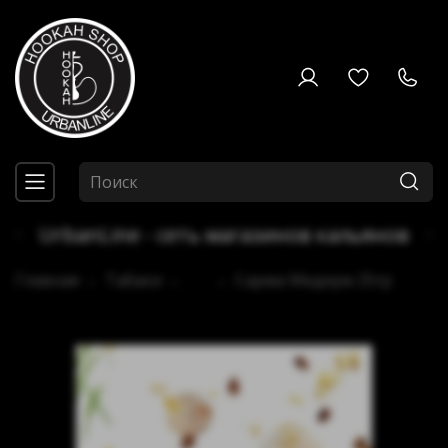
UrbanLine - сеть магазинов кальянов
Главная
Табаки
...
Сарма Медиум 25гр