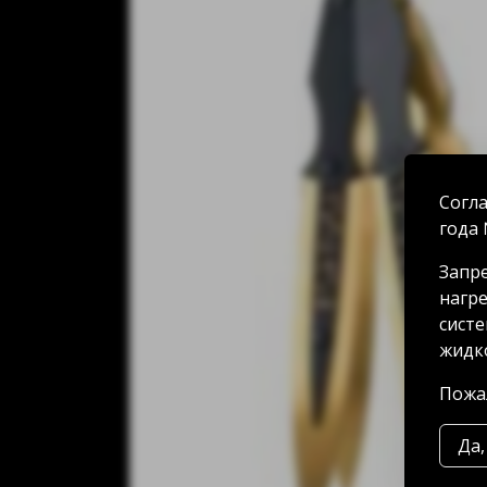
Согла
года 
Запре
нагре
систе
жидко
Пожал
Да,