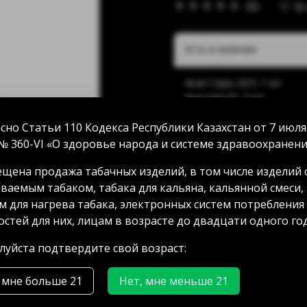
(0)
В
Есть в наличии:
Акан Серы 20/5: 1 шт
Аносова 91: 3 шт
Абая 58 (уг Манаса): нет 
Мамыр 2 дом 3: 1 шт
сно Статьи 110 Кодекса Республики Казахстан от 7 июля
Аксай 3 дом 7: 1 шт
№ 360-VI «О здоровье народа и системе здравоохранени
ГРЭС: нет в наличии
щена продажа табачных изделий, в том числе изделий 
ваемым табаком, табака для кальяна, кальянной смеси,
м для нагрева табака, электронных систем потребления
7000.00 тг
стей для них, лицам в возрасте до двадцати одного год
уйста подтвердите свой возраст:
 мне больше 21
Нет, мне меньше 21