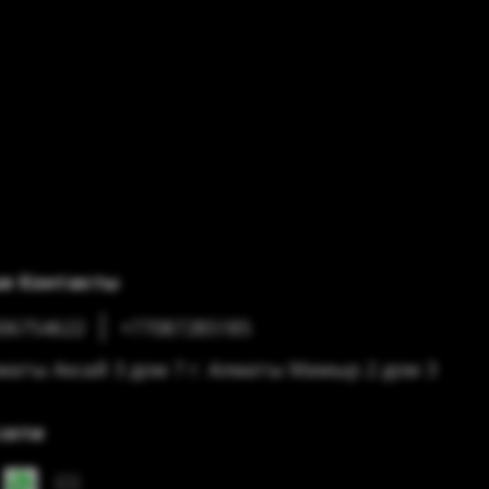
и Контакты
06754622
+77087285185
лматы Аксай 3 дом 7 г. Алматы Мамыр 2 дом 3
сети