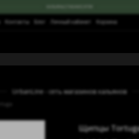
КАЛЬЯНЫ|ТАБАКИ|УГЛИ
Контакты
Блог
Личный кабинет
Корзина
UrbanLine - сеть магазинов кальянов
tuga
Щипцы Tortuga