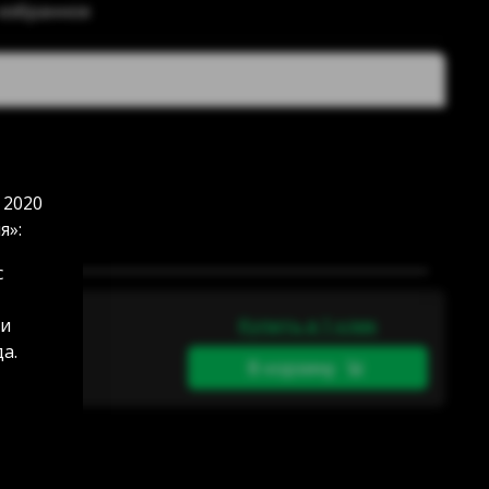
 избранное
в наличии
 2020
я»:
с
 и
Купить в 1 клик
а.
В корзину