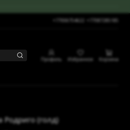
+77006754622
+77087285185
Профиль
Избранное
Корзина
 Родриго (голд)