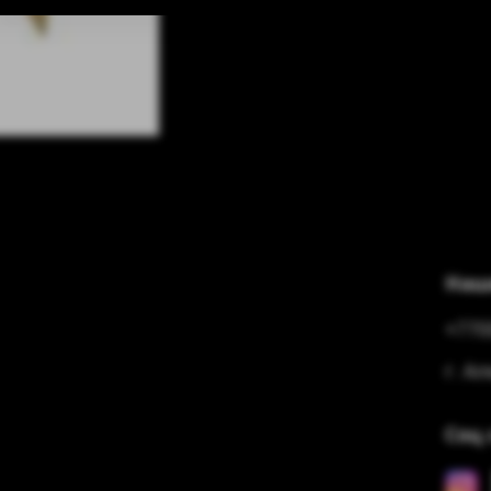
Наш
+770
г. А
Соц 