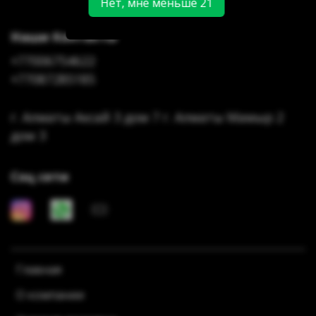
Нет, мне меньше 21
Наши Контакты
+77006754622
+77087285185
г. Алматы Аксай 3 дом 7 г. Алматы Мамыр 2
дом 3
Соц сети
Главная
О компании