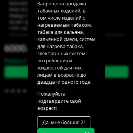
Запрещена продажа
Аносова 91: 1 шт
Абая 58 (уг Манаса): 1 шт
табачных изделий, в
Мамыр 2 дом 3: нет в наличии
том числе изделий с
Аксай 3 дом 7: нет в наличии
нагреваемым табаком,
ГРЭС: нет в наличии
табака для кальяна,
кальянной смеси, систем
6000.00 тг
для нагрева табака,
электронных систем
Купить в 1 клик
потребления и
жидкостей для них,
В корзину
лицам в возрасте до
двадцати одного года.
В избранное
(0)
Пожалуйста
подтвердите свой
возраст:
Да, мне больше 21