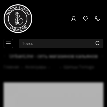
UrbanLine - сеть магазинов кальянов
Главная
Аксессуары
...
Щипцы Tortuga