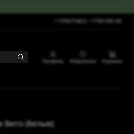
+77006754622
+77087285185
Профиль
Избранное
Корзина
 Вито (Белые)