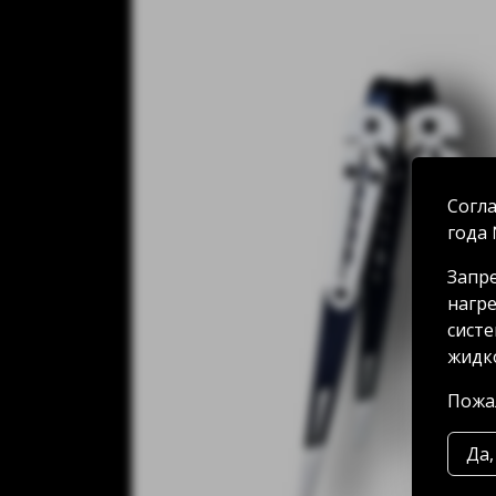
Согла
года 
Запре
нагре
систе
жидко
Пожал
Да,