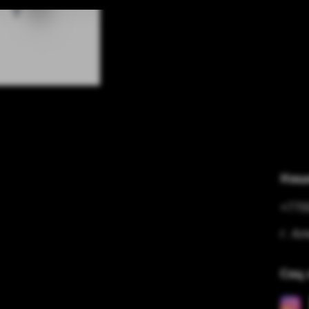
Наш
+770
г. А
Соц 