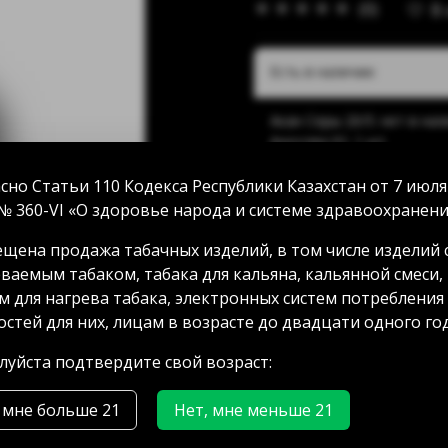
(0)
В
Есть в наличии:
Акан Серы 20/5: нет в на
Аносова 91: 1 шт
Абая 58 (уг Манаса): нет 
Мамыр 2 дом 3: нет в нал
сно Статьи 110 Кодекса Республики Казахстан от 7 июля
Аксай 3 дом 7: нет в нали
№ 360-VI «О здоровье народа и системе здравоохранени
ГРЭС: нет в наличии
щена продажа табачных изделий, в том числе изделий 
ваемым табаком, табака для кальяна, кальянной смеси,
м для нагрева табака, электронных систем потребления
5000.00 тг
стей для них, лицам в возрасте до двадцати одного год
уйста подтвердите свой возраст:
 мне больше 21
Нет, мне меньше 21