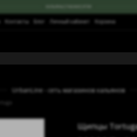
КАЛЬЯНЫ|ТАБАКИ|УГЛИ
Контакты
Блог
Личный кабинет
Корзина
UrbanLine - сеть магазинов кальянов
tuga
Щипцы Tortuga