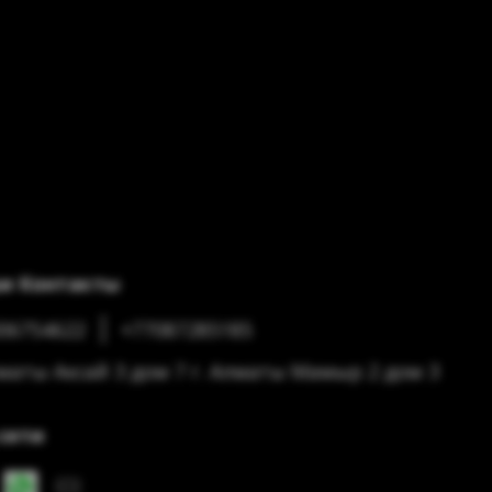
и Контакты
06754622
+77087285185
лматы Аксай 3 дом 7 г. Алматы Мамыр 2 дом 3
сети