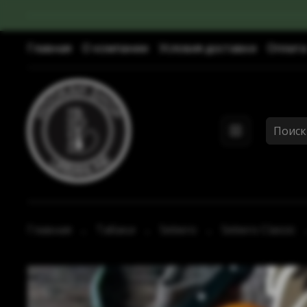
Главная
О компании
Условия доставки
Оплата
Главная
Табаки
Sebero
Sebero Classic