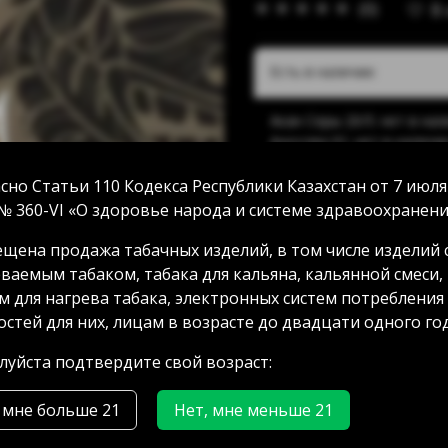
(0)
В
Есть в наличии:
Акан Серы 20/5: нет в на
Аносова 91: нет в наличи
Абая 58 (уг Манаса): 2 шт
Мамыр 2 дом 3: 2 шт
сно Статьи 110 Кодекса Республики Казахстан от 7 июля
Аксай 3 дом 7: нет в нали
№ 360-VI «О здоровье народа и системе здравоохранени
ГРЭС: нет в наличии
щена продажа табачных изделий, в том числе изделий 
ваемым табаком, табака для кальяна, кальянной смеси,
м для нагрева табака, электронных систем потребления
11500.00 тг
стей для них, лицам в возрасте до двадцати одного год
уйста подтвердите свой возраст:
 мне больше 21
Нет, мне меньше 21