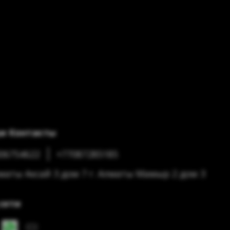
и Контакты
06754622
+77087285185
лматы Аксай 3 дом 7 г. Алматы Мамыр 2 дом 3
сети