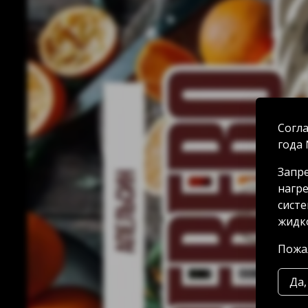
Согла
года 
Запре
нагре
систе
жидко
Пожал
Да,