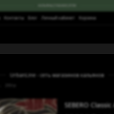
КАЛЬЯНЫ|ТАБАКИ|УГЛИ
Контакты
Блог
Личный кабинет
Корзина
UrbanLine - сеть магазинов кальянов
200гр
SEBERO Classic