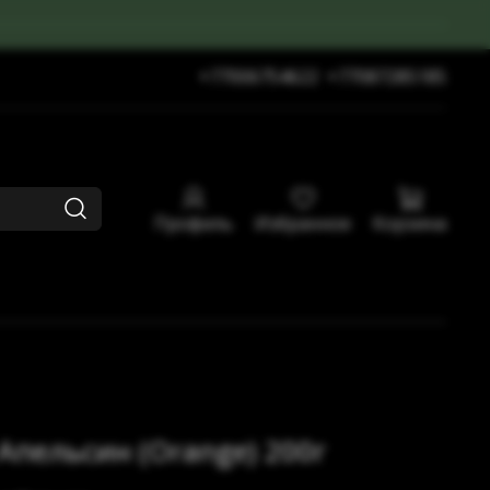
+77006754622
+77087285185
Профиль
Избранное
Корзина
 Апельсин (Orange) 200г