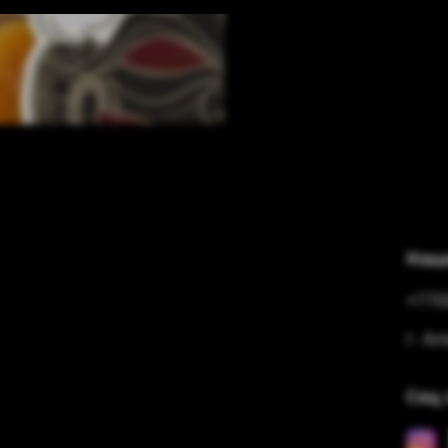
Наш
+770
г. А
Соц 