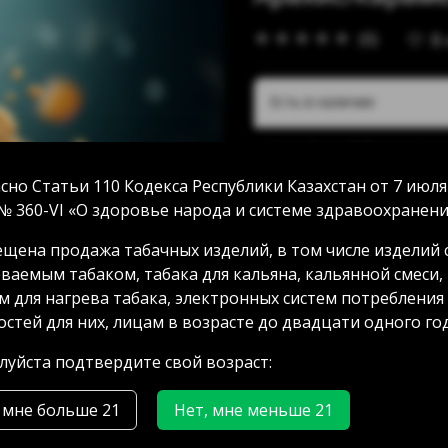
(0)
В
Есть в наличии:
Акан Серы 20/5: нет в на
Аносова 91: нет в наличи
сно Статьи 110 Кодекса Республики Казахстан от 7 июля
Абая 58 (уг Манаса): нет 
№ 360-VI «О здоровье народа и системе здравоохранени
Мамыр 2 дом 3: нет в нал
Аксай 3 дом 7: нет в нали
щена продажа табачных изделий, в том числе изделий 
ГРЭС: нет в наличии
ваемым табаком, табака для кальяна, кальянной смеси,
м для нагрева табака, электронных систем потребления
стей для них, лицам в возрасте до двадцати одного год
2100.00 тг
уйста подтвердите свой возраст:
 мне больше 21
Нет, мне меньше 21