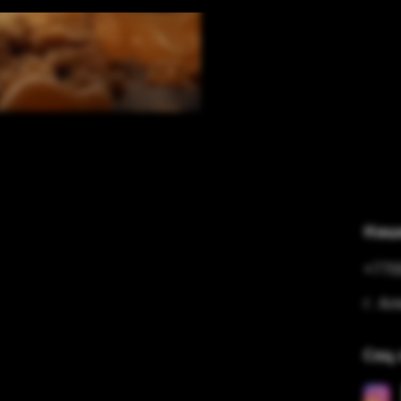
Наш
+770
г. А
Соц 