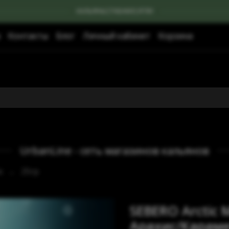
КАЛЬЯНЫ|ТАБАКИ|УГЛИ
Контакты
Блог
Личный кабинет
Корзина
UrbanLine - сеть магазинов кальянов
x
25гр
SEBERO Arctic 
Арахис/Караме