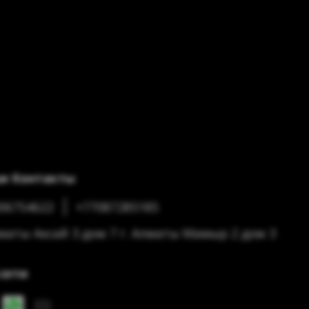
и Контакты
06754622
+77087285185
лматы Аксай 3 дом 7 г. Алматы Мамыр 2 дом 3
сети