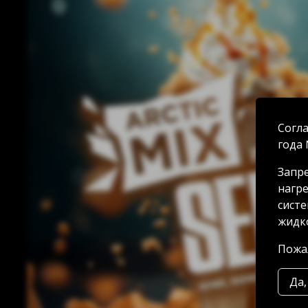
Согла
года 
Запре
нагре
систе
жидко
Пожал
Да,