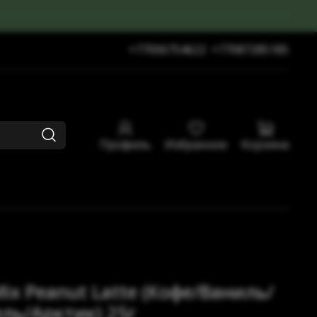
+77006754622
+77087285185
Профиль
Избранное
Корзина
Mix Peanut Latte (Кофе/Ваниль/
ль/Арктик) 25г