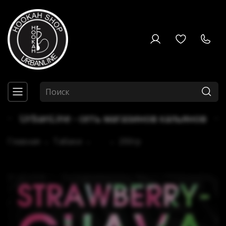
UrbanLine - сеть магазинов кальянов
Главная
Табаки
...
200гр