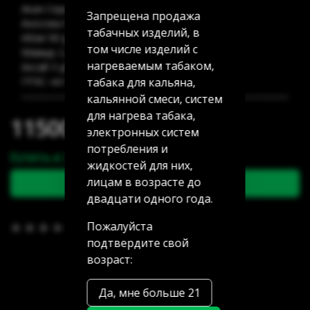
Акан Серы 20/5: нет в наличии
Запрещена продажа
Аносова 91: нет в наличии
табачных изделий, в
Абая 58 (уг Манаса): нет в наличии
том числе изделий с
Мамыр 2 дом 3: нет в наличии
нагреваемым табаком,
Аксай 3 дом 7: 3 шт
табака для кальяна,
ГРЭС: нет в наличии
кальянной смеси, систем
для нагрева табака,
11500.00 тг
электронных систем
потребления и
Купить в 1 клик
жидкостей для них,
лицам в возрасте до
В корзину
двадцати одного года.
Пожалуйста
В избранное
(0)
подтвердите свой
возраст:
Да, мне больше 21