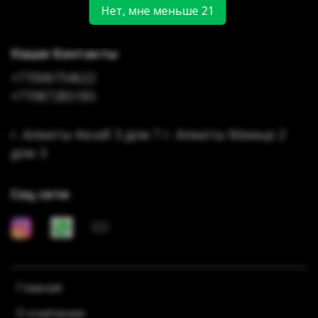
Нет, мне меньше 21
Наши Контакты
+77006754622
+77087285185
г. Алматы Аксай 3 дом 7 г. Алматы Мамыр 2
дом 3
Соц сети
Главная
О компании