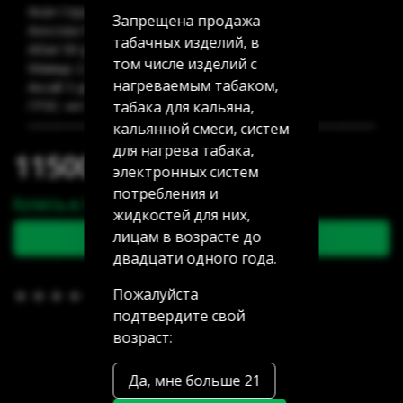
Акан Серы 20/5: нет в наличии
Запрещена продажа
Аносова 91: нет в наличии
табачных изделий, в
Абая 58 (уг Манаса): нет в наличии
том числе изделий с
Мамыр 2 дом 3: нет в наличии
нагреваемым табаком,
Аксай 3 дом 7: нет в наличии
табака для кальяна,
ГРЭС: нет в наличии
кальянной смеси, систем
для нагрева табака,
11500.00 тг
электронных систем
потребления и
Купить в 1 клик
жидкостей для них,
лицам в возрасте до
В корзину
двадцати одного года.
Пожалуйста
В избранное
(0)
подтвердите свой
возраст:
Да, мне больше 21