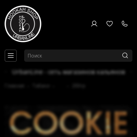
UrbanLine - сеть магазинов кальянов
Главная
Табаки
...
200гр