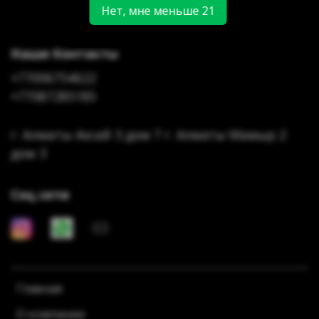
Нет, мне меньше 21
Наши Контакты
+77006754622
+77087285185
г. Алматы Аксай 3 дом 7 г. Алматы Мамыр 2
дом 3
Соц сети
Главная
О компании