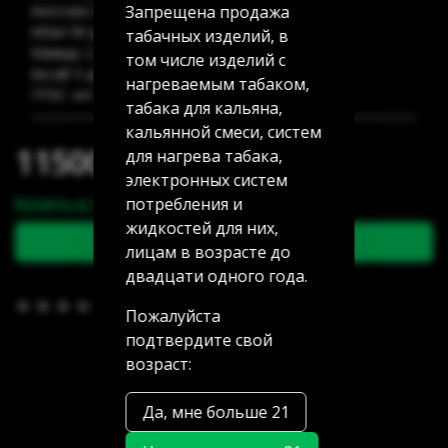
Запрещена продажа
Аносова 91: нет в наличии
Абая 58 (уг Манаса): нет в наличии
табачных изделий, в
Мамыр 2 дом 3: нет в наличии
том числе изделий с
Аксай 3 дом 7: нет в наличии
нагреваемым табаком,
ГРЭС: нет в наличии
табака для кальяна,
кальянной смеси, систем
11500.00 тг
для нагрева табака,
электронных систем
Купить в 1 клик
потребления и
жидкостей для них,
В корзину
лицам в возрасте до
двадцати одного года.
В избранное
(0)
Пожалуйста
подтвердите свой
возраст:
Да, мне больше 21