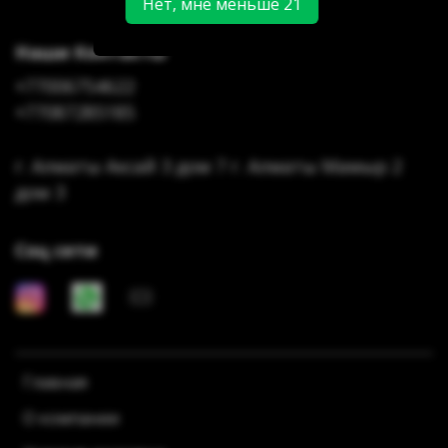
Нет, мне меньше 21
Наши Контакты
+77006754622
+77087285185
г. Алматы Аксай 3 дом 7 г. Алматы Мамыр 2
дом 3
Соц сети
Главная
О компании