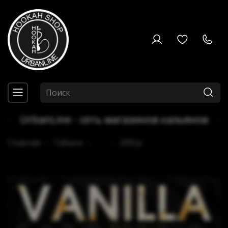
UrbanLine - сеть магазинов кальянов
Главная
Табаки
...
200гр