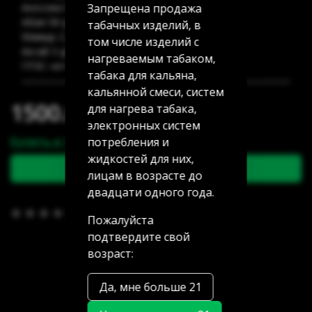
Запрещена продажа
Аносова 91: нет в наличии
Абая 58 (уг Манаса): нет в наличии
табачных изделий, в
Мамыр 2 дом 3: нет в наличии
том числе изделий с
Аксай 3 дом 7: нет в наличии
нагреваемым табаком,
ГРЭС: нет в наличии
табака для кальяна,
кальянной смеси, систем
1500.00 тг
для нагрева табака,
электронных систем
Купить в 1 клик
потребления и
жидкостей для них,
В корзину
лицам в возрасте до
двадцати одного года.
В избранное
(0)
Пожалуйста
подтвердите свой
возраст:
Да, мне больше 21