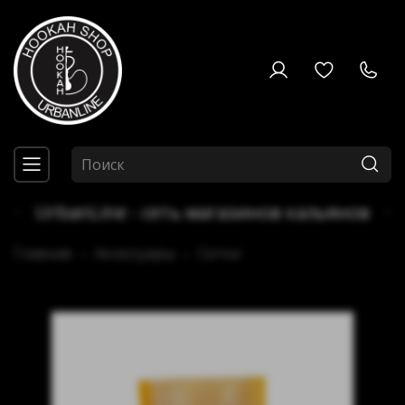
UrbanLine - сеть магазинов кальянов
Главная
Аксессуары
Сетки