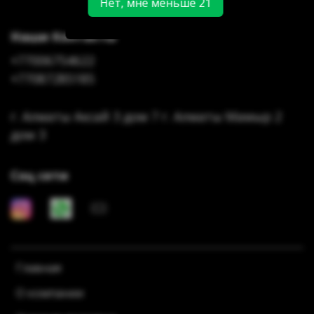
Нет, мне меньше 21
Наши Контакты
+77006754622
+77087285185
г. Алматы Аксай 3 дом 7 г. Алматы Мамыр 2
дом 3
Соц сети
Главная
О компании