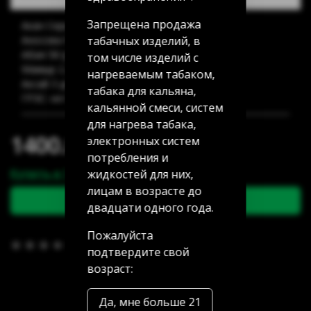
Запрещена продажа
Акан Серы 20/5: 20 шт
табачных изделий, в
Аносова 91: 8 шт
Абая 58 (уг Манаса): 13 шт
том числе изделий с
Мамыр 2 дом 3: 28 шт
нагреваемым табаком,
Аксай 3 дом 7: 17 шт
табака для кальяна,
ГРЭС: нет в наличии
кальянной смеси, систем
для нагрева табака,
1400.00 тг
электронных систем
потребления и
Купить в 1 клик
жидкостей для них,
лицам в возрасте до
В корзину
двадцати одного года.
Пожалуйста
В избранное
(0)
подтвердите свой
возраст:
Да, мне больше 21