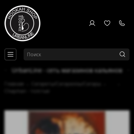
UrbanLine - сеть магазинов кальянов
Главная
Сигареты/Сигариллы/Сигары
...
Chapman - толстые