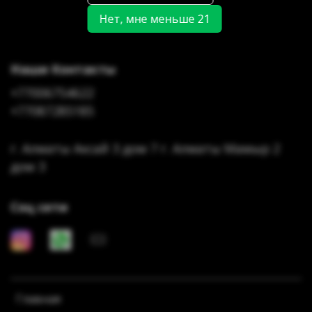
Нет, мне меньше 21
Наши Контакты
+77006754622
+77087285185
г. Алматы Аксай 3 дом 7 г. Алматы Мамыр 2
дом 3
Соц сети
Главная