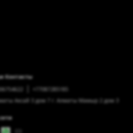
и Контакты
06754622
+77087285185
лматы Аксай 3 дом 7 г. Алматы Мамыр 2 дом 3
сети