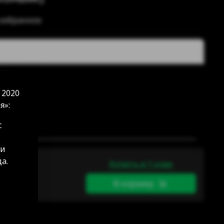
 избранное
личии
и
 2020
в наличии
я»:
ичии
чии
с
 и
а.
Купить в 1 клик
В корзину