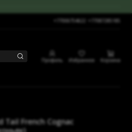
+77006754622
+77087285185
Профиль
Избранное
Корзина
 Tail French Cognac
коньяк)