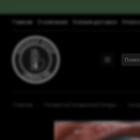
Главная
О компании
Условия доставки
Оплата
Главная
Сигареты/Сигариллы/Сигары
Сига