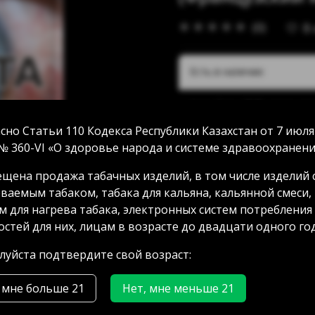
(0)
В
Есть в наличии:
Акан Серы 20/5: нет в на
Аносова 91: нет в наличи
сно Статьи 110 Кодекса Республики Казахстан от 7 июля
Абая 58 (уг Манаса): нет 
№ 360-VI «О здоровье народа и системе здравоохранени
Мамыр 2 дом 3: нет в нал
Аксай 3 дом 7: нет в нали
щена продажа табачных изделий, в том числе изделий 
ГРЭС: нет в наличии
ваемым табаком, табака для кальяна, кальянной смеси,
м для нагрева табака, электронных систем потребления
стей для них, лицам в возрасте до двадцати одного год
3000.00 тг
уйста подтвердите свой возраст:
 мне больше 21
Нет, мне меньше 21