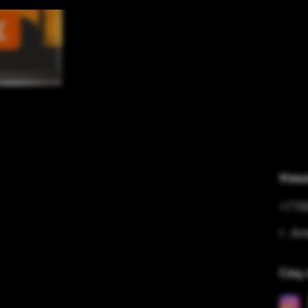
Наш
+770
г. А
Соц 