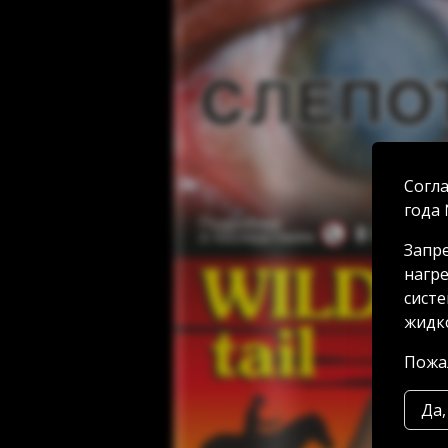
Согла
года 
Запре
нагре
систе
жидко
Пожал
Да,