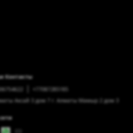
и Контакты
06754622
+77087285185
лматы Аксай 3 дом 7 г. Алматы Мамыр 2 дом 3
сети