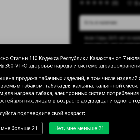
(0)
В
Есть в наличии:
Акан Серы 20/5: нет в на
Аносова 91: нет в наличи
Абая 58 (уг Манаса): 24 ш
Мамыр 2 дом 3: 43 шт
сно Статьи 110 Кодекса Республики Казахстан от 7 июля
Аксай 3 дом 7: нет в нали
№ 360-VI «О здоровье народа и системе здравоохранени
ГРЭС: нет в наличии
щена продажа табачных изделий, в том числе изделий 
ваемым табаком, табака для кальяна, кальянной смеси,
м для нагрева табака, электронных систем потребления
250.00 тг
стей для них, лицам в возрасте до двадцати одного год
уйста подтвердите свой возраст:
 мне больше 21
Нет, мне меньше 21