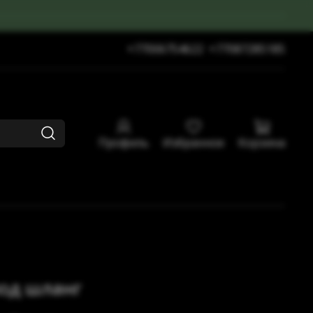
+77006754622
+77087285185
Профиль
Избранное
Корзина
од шланг