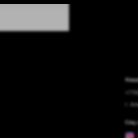
Наш
+770
г. А
Соц 