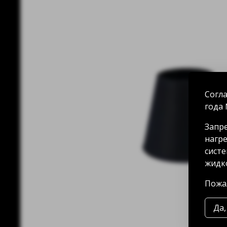
Согла
года 
Запре
нагре
систе
жидко
Пожал
Да,