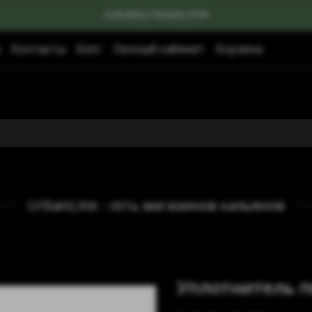
КАЛЬЯНЫ|ТАБАКИ|УГЛИ
Контакты
Блог
Личный кабинет
Корзина
UrbanLine - сеть магазинов кальянов
Уплотнитель п