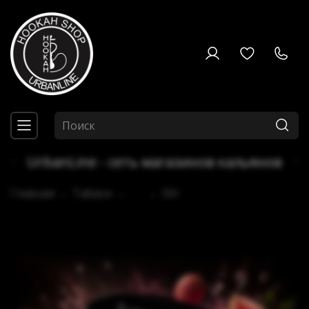
UrbanLine - сеть магазинов кальянов
Главная
Табаки
...
50г