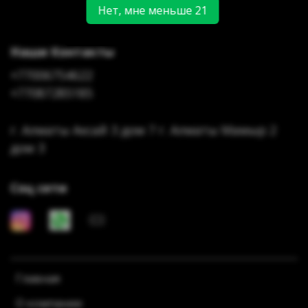
Нет, мне меньше 21
Наши Контакты
+77006754622
+77087285185
г. Алматы Аксай 3 дом 7 г. Алматы Мамыр 2
дом 3
Соц сети
Главная
О компании