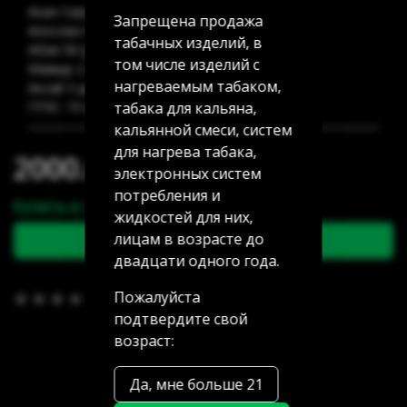
Акан Серы 20/5: 15 шт
Запрещена продажа
Аносова 91: 25 шт
табачных изделий, в
Абая 58 (уг Манаса): 14 шт
том числе изделий с
Мамыр 2 дом 3: 160 шт
нагреваемым табаком,
Аксай 3 дом 7: нет в наличии
табака для кальяна,
ГРЭС: 19 шт
кальянной смеси, систем
для нагрева табака,
2000.00 тг
электронных систем
потребления и
Купить в 1 клик
жидкостей для них,
лицам в возрасте до
В корзину
двадцати одного года.
Пожалуйста
В избранное
(0)
подтвердите свой
возраст:
Да, мне больше 21