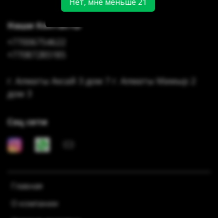
Нет, мне меньше 21
Наши Контакты
+77006754622
+77087285185
г. Алматы Аксай 3 дом 7 г. Алматы Мамыр 2
дом 3
Соц сети
Главная
О компании