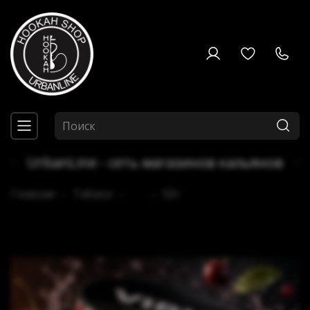
UrbanLine - сеть магазинов кальянов
Главная
Табаки
...
50г