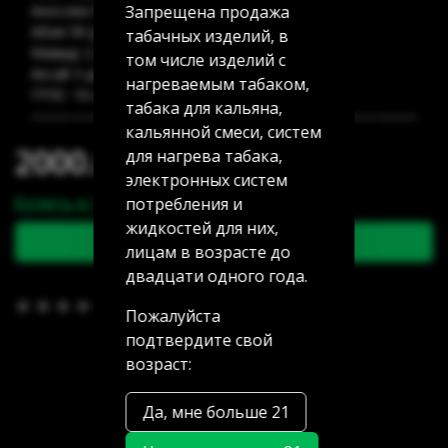
Запрещена продажа
Аносова 91: 15 шт
Абая 58 (уг Манаса): 49 шт
табачных изделий, в
Мамыр 2 дом 3: 49 шт
том числе изделий с
Аксай 3 дом 7: 1 шт
нагреваемым табаком,
ГРЭС: 16 шт
табака для кальяна,
кальянной смеси, систем
2000.00 тг
для нагрева табака,
электронных систем
Купить в 1 клик
потребления и
жидкостей для них,
В корзину
лицам в возрасте до
двадцати одного года.
В избранное
(0)
Пожалуйста
подтвердите свой
возраст:
Да, мне больше 21