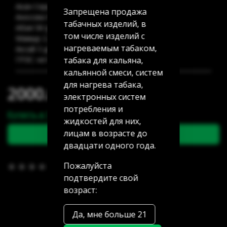
Акан Серы 20/5: нет в наличии
Запрещена продажа
Аносова 91: нет в наличии
табачных изделий, в
Абая 58 (уг Манаса): 3 шт
том числе изделий с
Мамыр 2 дом 3: 8 шт
нагреваемым табаком,
Аксай 3 дом 7: нет в наличии
табака для кальяна,
ГРЭС: нет в наличии
кальянной смеси, систем
для нагрева табака,
2000.00 тг
электронных систем
потребления и
Купить в 1 клик
жидкостей для них,
лицам в возрасте до
В корзину
двадцати одного года.
Пожалуйста
В избранное
(0)
подтвердите свой
возраст:
Да, мне больше 21