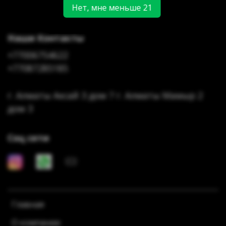
Нет, мне меньше 21
Наши Контакты
+77006754622
+77087285185
г. Алматы Аксай 3 дом 7 г. Алматы Мамыр 2
дом 3
Соц сети
Главная
О компании