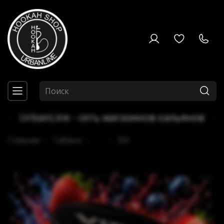
UrbanLine - сеть магазинов кальянов
Главная
Табаки
...
50г